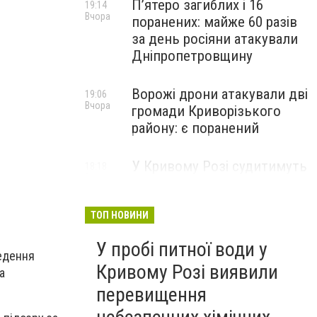
П’ятеро загиблих і 16
19:14
Вчора
поранених: майже 60 разів
за день росіяни атакували
Дніпропетровщину
Ворожі дрони атакували дві
19:06
Вчора
громади Криворізького
району: є поранений
У Кривому Розі судитимуть
18:18
Вчора
чоловіка, якого підозрюють
у продажі автомата та
боєприпасів, - ФОТО
ТОП НОВИНИ
У пробі питної води у
ведення
Кривому Розі виявили
а
перевищення