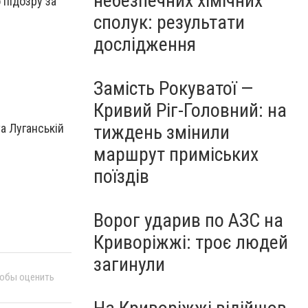
небезпечних хімічних
 підозру за
сполук: результати
дослідження
Замість Рокуватої —
Кривий Ріг-Головний: на
а Луганській
тиждень змінили
маршрут приміських
поїздів
Ворог ударив по АЗС на
Криворіжжі: троє людей
загинули
тобы оценить