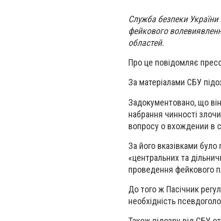
Служба безпеки України 
фейкового волевиявленн
областей.
Про це повідомляє прес
За матеріалами СБУ підоз
Задокументовано, що він
набрання чинності злоч
вопросу о вхождении в с
За його вказівками було
«центральних та дільнич
проведення фейкового п
До того ж Пасічник регу
необхідність псевдоголо
Також підозру від СБУ от