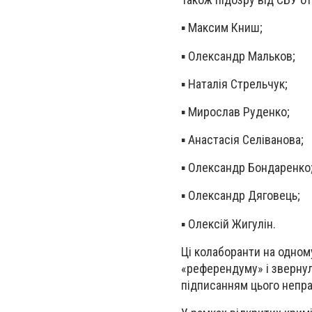
▪️ ​Максим Книш;
▪️ ​Олександр Мальков;
▪️ ​Наталія Стрельчук;
▪️ ​​Мирослав Руденко;
▪️ ​​Анастасія Селіванова;
▪️ ​Олександр Бондаренко
▪️ ​​Олександр Дяговець;
▪️ ​Олексій Жигулін.
Ці колаборанти на одном
«референдуму» і звернул
підписанням цього непр