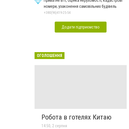
Приватне БТІ, оцінка нерухомості, кадастрові
номери, узаконення самовільних будівель
+380(96)419-25-54
Додати підприємство
ОГОЛОШЕННЯ
Робота в готелях Китаю
14:50, 2 серпня