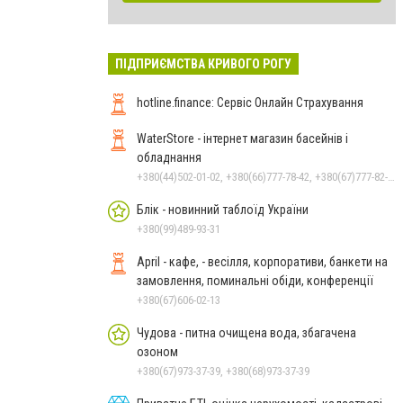
ПІДПРИЄМСТВА КРИВОГО РОГУ
hotline.finance: Сервіс Онлайн Страхування
WaterStore - інтернет магазин басейнів і
обладнання
+380(44)502-01-02, +380(66)777-78-42, +380(67)777-82-19, +380(67)890-80-80, +380(73)890-80-80, +380(44)502-01-03
Блік - новинний таблоїд України
+380(99)489-93-31
April - кафе, - весілля, корпоративи, банкети на
замовлення, поминальні обіди, конференції
+380(67)606-02-13
Чудова - питна очищена вода, збагачена
озоном
+380(67)973-37-39, +380(68)973-37-39