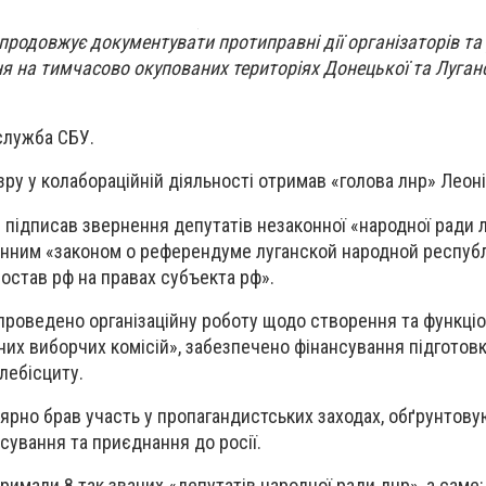
продовжує документувати протиправні дії організаторів та
я на тимчасово окупованих територіях Донецької та Луган
служба СБУ.
ру у колабораційній діяльності отримав «голова лнр» Леоні
 підписав звернення депутатів незаконної «народної ради 
инним «законом о референдуме луганской народной респуб
остав рф на правах субъекта рф».
 проведено організаційну роботу щодо створення та функці
них виборчих комісій», забезпечено фінансування підготовк
лебісциту.
лярно брав участь у пропагандистських заходах, обґрунтов
сування та приєднання до росії.
римали 8 так званих «депутатів народної ради днр», а саме: