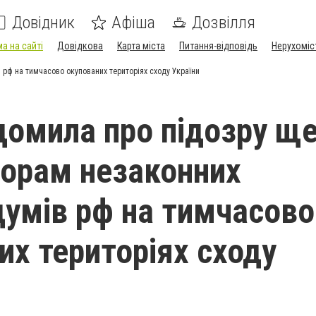
Довідник
Афіша
Дозвілля
а на сайті
Довідкова
Карта міста
Питання-відповідь
Нерухоміс
 рф на тимчасово окупованих територіях сходу України
домила про підозру ще
торам незаконних
умів рф на тимчасово
их територіях сходу