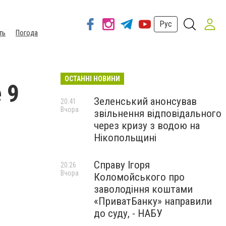
Рус
ть
Погода
ОСТАННІ НОВИНИ
 9
Зеленський анонсував
20:41
Вчора
звільнення відповідального
через кризу з водою на
Нікопольщині
Справу Ігоря
20:26
Вчора
Коломойського про
заволодіння коштами
«ПриватБанку» направили
до суду, - НАБУ