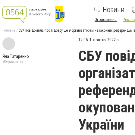
Новини
Оголошення
Реклам
Головна
СБУ повідомила про підозру ще 9 організаторам незаконних референдумів
12:05, 1 жовтня 2022 р.
СБУ пові
Яна Титаренко
Журналістка
організа
референд
окупован
України