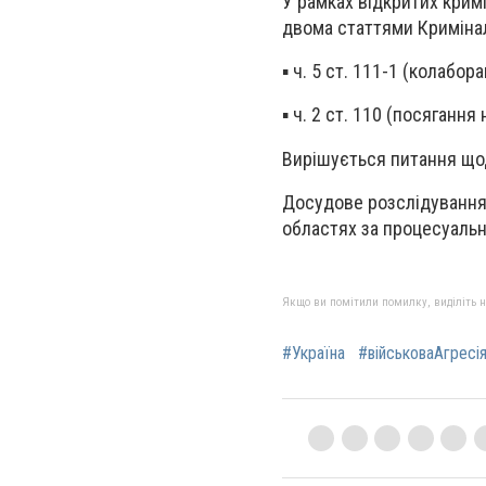
У рамках відкритих крим
двома статтями Кримінал
▪️ ​ч. 5 ст. 111-1 (колабор
▪️ ​ч. 2 ст. 110 (посяганн
Вирішується питання щод
Досудове розслідування 
областях за процесуальн
Якщо ви помітили помилку, виділіть нео
#Україна
#військоваАгресі