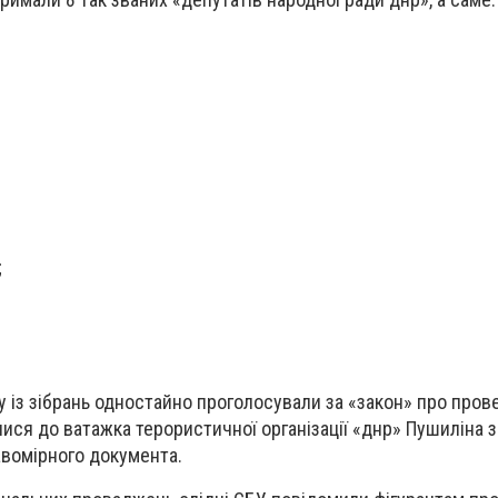
;
у із зібрань одностайно проголосували за «закон» про про
ися до ватажка терористичної організації «днр» Пушиліна з
авомірного документа.