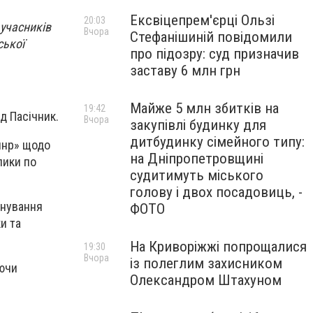
Ексвіцепрем'єрці Ользі
20:03
 учасників
Вчора
Стефанішиній повідомили
ської
про підозру: суд призначив
заставу 6 млн грн
Майже 5 млн збитків на
19:42
д Пасічник.
Вчора
закупівлі будинку для
дитбудинку сімейного типу:
лнр» щодо
на Дніпропетровщині
лики по
судитимуть міського
голову і двох посадовиць, -
онування
ФОТО
и та
На Криворіжжі попрощалися
19:30
Вчора
із полеглим захисником
уючи
Олександром Штахуном