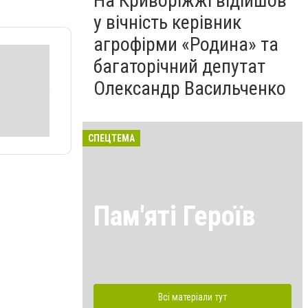
На Криворіжжі відійшов
у вічність керівник
агрофірми «Родина» та
багаторічний депутат
Олександр Васильченко
СПЕЦТЕМА
Пам'яті Героїв
Всі матеріали тут