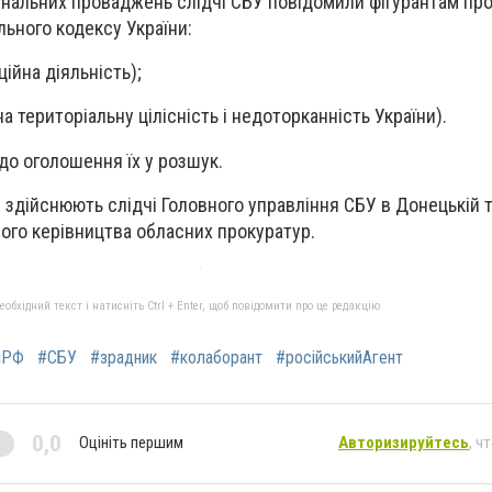
інальних проваджень слідчі СБУ повідомили фігурантам про
ьного кодексу України:
аційна діяльність);
я на територіальну цілісність і недоторканність України).
о оголошення їх у розшук.
здійснюють слідчі Головного управління СБУ в Донецькій т
ого керівництва обласних прокуратур.
бхідний текст і натисніть Ctrl + Enter, щоб повідомити про це редакцію
яРФ
#СБУ
#зрадник
#колаборант
#російськийАгент
0,0
Оцініть першим
Авторизируйтесь
, ч