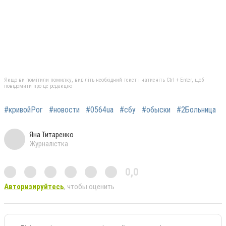
Якщо ви помітили помилку, виділіть необхідний текст і натисніть Ctrl + Enter, щоб
повідомити про це редакцію
#кривойРог
#новости
#0564ua
#сбу
#обыски
#2Больница
Яна Титаренко
Журналістка
0,0
Авторизируйтесь
, чтобы оценить