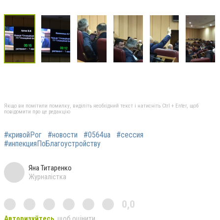
Якщо ви помітили помилку, виділіть необхідний текст і натисніть Ctrl + Enter, щоб
повідомити про це редакцію
#кривойРог
#новости
#0564ua
#сессия
#инпекцияПоБлагоустройству
Яна Титаренко
Журналістка
0,0
Авторизуйтесь
, щоб оцінити