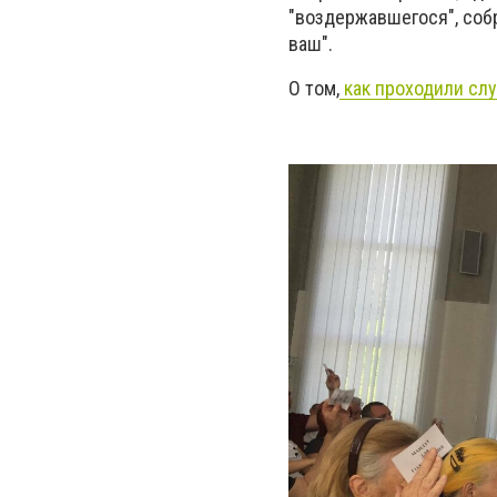
"воздержавшегося", собр
ваш".
О том,
как проходили слу