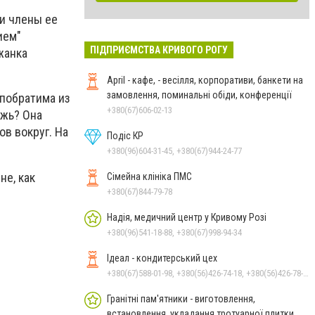
и члены ее
ием"
ПІДПРИЄМСТВА КРИВОГО РОГУ
жанка
April - кафе, - весілля, корпоративи, банкети на
замовлення, поминальні обіди, конференції
-побратима из
+380(67)606-02-13
ежь? Она
ов вокруг. На
Подіс КР
+380(96)604-31-45, +380(67)944-24-77
не, как
Сімейна клініка ПМС
+380(67)844-79-78
Надія, медичний центр у Кривому Розі
+380(96)541-18-88, +380(67)998-94-34
Ідеал - кондитерський цех
+380(67)588-01-98, +380(56)426-74-18, +380(56)426-78-12
Гранітні пам'ятники - виготовлення,
встановлення, укладання тротуарної плитки