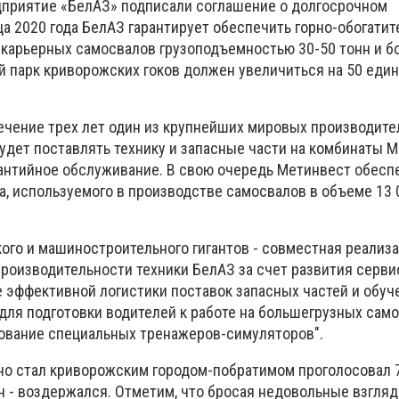
дприятие «БелАЗ» подписали соглашение о долгосрочном
ца 2020 года БелАЗ гарантирует обеспечить горно-обогати
 карьерных самосвалов грузоподъемностью 30-50 тонн и бо
ый парк криворожских гоков должен увеличиться на 50 еди
течение трех лет один из крупнейших мировых производите
удет поставлять технику и запасные части на комбинаты М
антийное обслуживание. В свою очередь Метинвест обесп
, используемого в производстве самосвалов в объеме 13 
кого и машиностроительного гигантов - совместная реализ
оизводительности техники БелАЗ за счет развития серви
е эффективной логистики поставок запасных частей и обуч
 для подготовки водителей к работе на большегрузных сам
ование специальных тренажеров-симуляторов".
ино стал криворожским городом-побратимом проголосовал 
н - воздержался. Отметим, что бросая недовольные взгляд