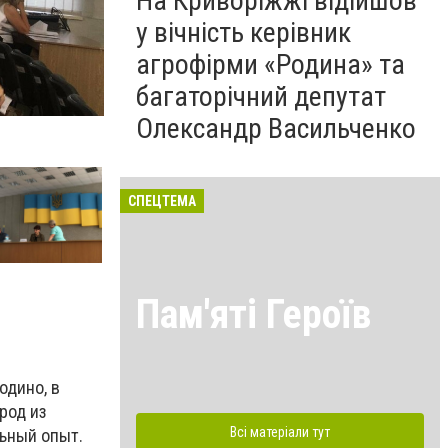
На Криворіжжі відійшов
у вічність керівник
агрофірми «Родина» та
багаторічний депутат
Олександр Васильченко
СПЕЦТЕМА
Пам'яті Героїв
одино, в
род из
Всі матеріали тут
льный опыт.