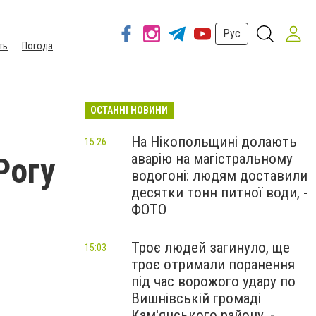
Рус
ть
Погода
ОСТАННІ НОВИНИ
На Нікопольщині долають
15:26
аварію на магістральному
Рогу
водогоні: людям доставили
десятки тонн питної води, -
ФОТО
Троє людей загинуло, ще
15:03
троє отримали поранення
під час ворожого удару по
Вишнівській громаді
Кам'янського району, -