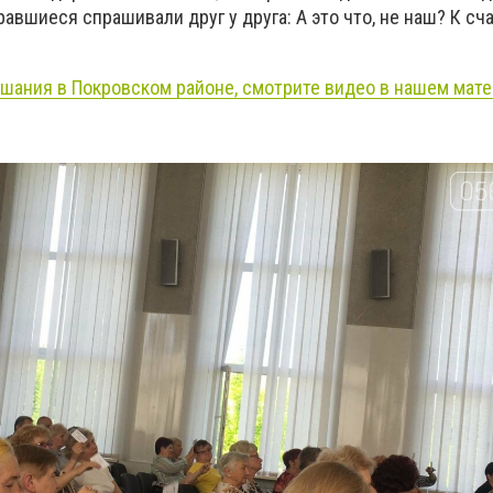
авшиеся спрашивали друг у друга: А это что, не наш? К сча
шания в Покровском районе, смотрите видео в нашем мате