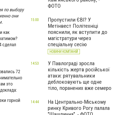
ФОТО
ия по выбору
менно они
Пропустили ЄВІ? У
15:00
м.
Метінвест Політехніці
пояснили, як вступити до
и как
магістратури через
ратимом?
спеціальну сесію
4 сделал
НОВИНИ КОМПАНІЙ
У Павлограді зросла
14:53
кількість жертв російської
овались 72
атаки: рятувальники
внимательно
деблоковують ще одне
ам это
тіло, поранених вже семеро
 доклада:
зки горной
На Центрально-Міському
14:44
ринку Кривого Рогу палала
"Шашлична", - ФОТО