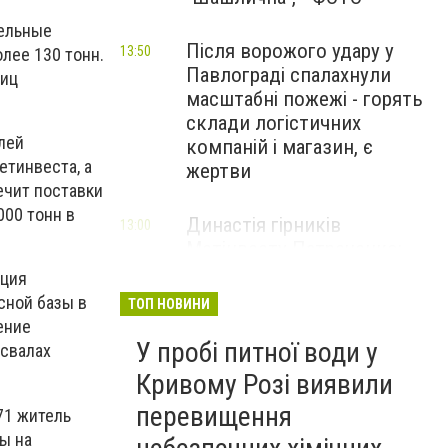
тельные
Після ворожого удару у
13:50
лее 130 тонн.
Павлограді спалахнули
ниц
масштабні пожежі - горять
склади логістичних
лей
компаній і магазин, є
етинвеста, а
жертви
ечит поставки
000 тонн в
Династія гірників
13:00
Метінвесту Патреченко:
Істинно не рветься зв’язок
ация
поколінь там, де панує
сной базы в
ТОП НОВИНИ
повага
ение
У пробі питної води у
освалах
НОВИНИ КОМПАНІЙ
Кривому Розі виявили
Літній відпочинок 2026 у
13:00
перевищення
71 житель
Кривому Розі
ы на
ПАРТНЕРСЬКИЙ СПЕЦПРОЄКТ