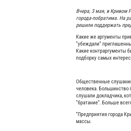
Вчера, 3 мая, в Кривом
города-побратима. На р
решили поддержать пред
Какие же аргументы при
"убеждали" приглашенн
Какие контраргументы б
подборку самых интерес
Общественные слушания 
человека. Большинство 
слушали докладчика, ко
"братание". Больше всег
"Предприятия города Кр
массы.