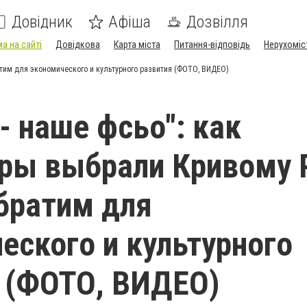
Довідник
Афіша
Дозвілля
а на сайті
Довідкова
Карта міста
Питання-відповідь
Нерухоміс
атим для экономического и культурного развития (ФОТО, ВИДЕО)
- наше фсьо": как
ры выбрали Кривому 
братим для
еского и культурного
 (ФОТО, ВИДЕО)