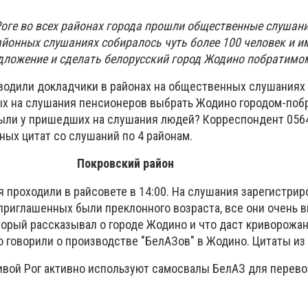
 Роге во всех районах города прошли общественные слушан
айонных слушаниях собиралось чуть более 100 человек и и
ложение и сделать белорусский город Жодино побратимо
водили докладчики в районах на общественных слушаниях 
ых на слушания пенсионеров выбрать Жодино городом-поб
ыли у пришедших на слушания людей? Корреспондент 056
ных цитат со слушаний по 4 районам.
Покровский район
проходили в райсовете в 14:00. На слушания зарегистрир
приглашенных были преклонного возраста, все они очень 
торый рассказывал о городе Жодино и что даст криворожан
о говорили о производстве "БелАЗов" в Жодино. Цитаты из
ивой Рог активно используют самосвалы БелАЗ для перево