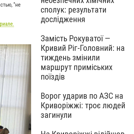
небезпечних хімічних
стью, "не
сполук: результати
дослідження
риале.
Замість Рокуватої —
Кривий Ріг-Головний: на
тиждень змінили
маршрут приміських
поїздів
Ворог ударив по АЗС на
Криворіжжі: троє людей
загинули