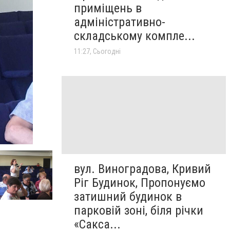
приміщень в
адміністративно-
складському компле...
11:27, Сьогодні
вул. Виноградова, Кривий
Ріг Будинок, Пропонуємо
затишний будинок в
парковій зоні, біля річки
«Сакса...