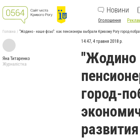
Новини
Оголошення
Реклам
Головна
"Жодино - наше фсьо": как пенсионеры выбрали Кривому Рогу город-побр
14:47, 4 травня 2018 р.
"Жодино 
Яна Титаренко
Журналістка
пенсионе
город-по
экономич
развития