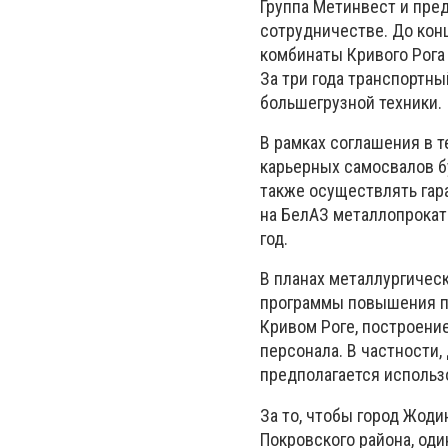
Группа Метинвест и пре
сотрудничестве. До кон
комбинаты Кривого Рога
За три года транспортн
большегрузной техники.
В рамках соглашения в 
карьерных самосвалов б
также осуществлять гар
на БелАЗ металлопроката
год.
В планах металлургичес
программы повышения пр
Кривом Роге, построени
персонала. В частности,
предполагается использ
За то, чтобы город Жод
Покровского района, оди