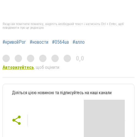
Якщо ви помітили помилку, виділіть необхідний текст і натисніть Ctrl + Enter, щоб
повідомити про це редакцію
#кривойРог
#новости
#0564ua
#алло
0,0
Авторизуйтесь
, щоб оцінити
Діліться цією новиною та підписуйтесь на наші канали