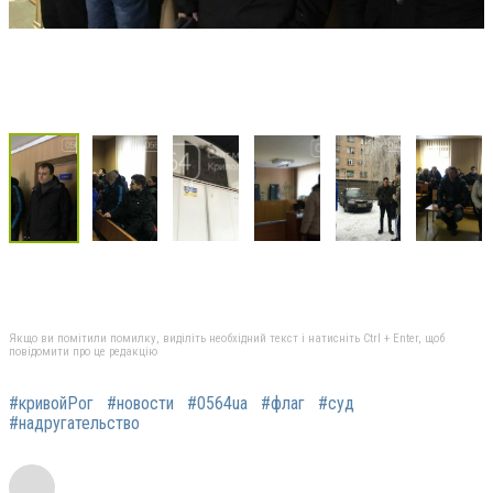
Якщо ви помітили помилку, виділіть необхідний текст і натисніть Ctrl + Enter, щоб
повідомити про це редакцію
#кривойРог
#новости
#0564ua
#флаг
#суд
#надругательство