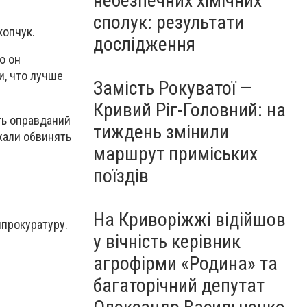
небезпечних хімічних
сполук: результати
копчук.
дослідження
о он
и, что лучше
Замість Рокуватої —
Кривий Ріг-Головний: на
ть оправданий
тиждень змінили
жали обвинять
маршрут приміських
поїздів
На Криворіжжі відійшов
нпрокуратуру.
у вічність керівник
агрофірми «Родина» та
багаторічний депутат