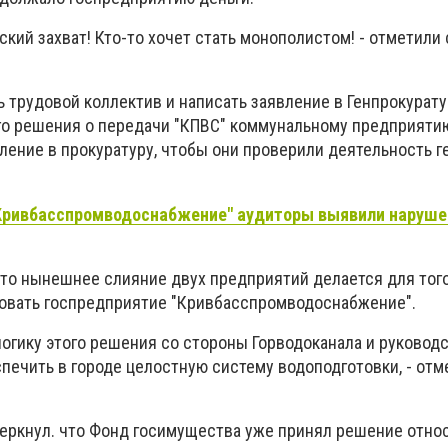
ский захват! Кто-то хочет стать монополистом! - отметил
 трудовой коллектив и написать заявление в Генпрокурату
го решения о передачи "КПВС" коммунальному предприяти
ление в прокуратуру, чтобы они проверили деятельность 
"Кривбасспромводоснабжение" аудиторы выявили наруше
то нынешнее слияние двух предприятий делается для того
овать госпредприятие "Кривбасспромводоснабжение".
логику этого решения со стороны Горводоканала и руководс
спечить в городе целостную систему водоподготовки, - отм
черкнул. что Фонд госимущества уже принял решение отно