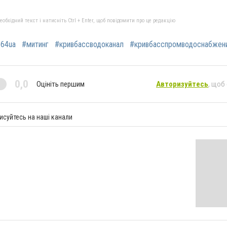
бхідний текст і натисніть Ctrl + Enter, щоб повідомити про це редакцію
64ua
#митинг
#кривбассводоканал
#кривбасспромводоснабжен
0,0
Оцініть першим
Авторизуйтесь
, щоб
исуйтесь на наші канали