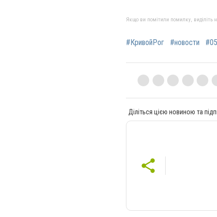
Якщо ви помітили помилку, виділіть нео
#КривойРог
#новости
#05
Діліться цією новиною та підп