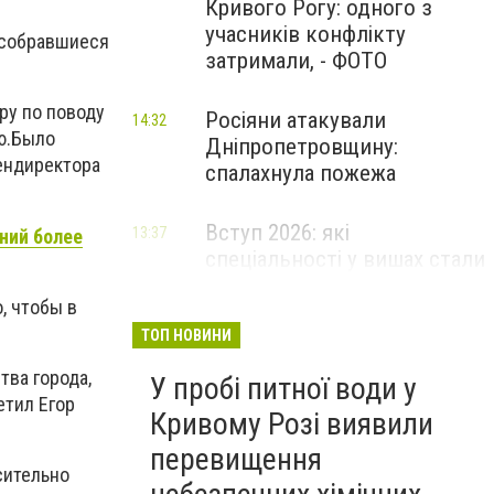
Кривого Рогу: одного з
учасників конфлікту
и собравшиеся
затримали, - ФОТО
ру по поводу
Росіяни атакували
14:32
ю.Было
Дніпропетровщину:
гендиректора
спалахнула пожежа
Вступ 2026: які
13:37
ний более
спеціальності у вишах стали
найпопулярнішими за
, чтобы в
кількістю поданих заяв
ТОП НОВИНИ
тва города,
У пробі питної води у
етил Егор
Кривому Розі виявили
перевищення
сительно