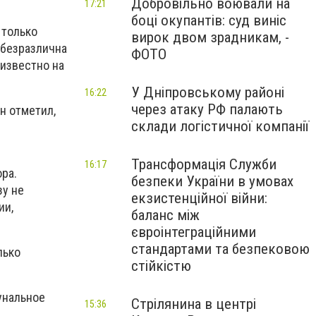
Добровільно воювали на
17:21
боці окупантів: суд виніс
 только
вирок двом зрадникам, -
ебезразлична
ФОТО
 известно на
У Дніпровському районі
16:22
через атаку РФ палають
н отметил,
склади логістичної компанії
Трансформація Служби
16:17
ра.
безпеки України в умовах
зу не
екзистенційної війни:
ии,
баланс між
євроінтеграційними
стандартами та безпековою
лько
стійкістю
унальное
Стрілянина в центрі
15:36