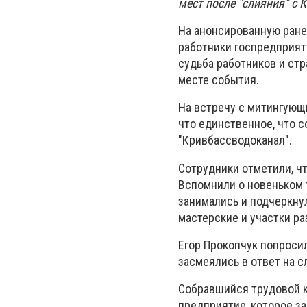
мест после "слияния" с 
На анонсированную ране
работники госпредприят
судьба работников и стр
месте события.
На встречу с митингующ
что единственное, что 
"Кривбассводоканал".
Сотрудники отметили, чт
Вспомнили о новеньком т
занимались и подчеркнул
мастерские и участки ра
Егор Прокопчук попросил
засмеялись в ответ на с
Собравшийся трудовой к
предприятие, которое з