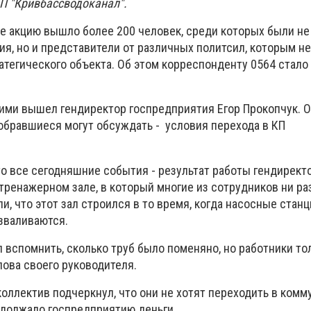
КП "Кривбассводоканал".
е акцию вышло более 200 человек, среди которых были не
ия, но и представители от различных политсил, которым н
атегического объекта. Об этом корреспонденту 0564 стало
ими вышел гендиректор госпредприятия Егор Прокопчук. О
собравшиеся могут обсуждать - условия перехода в КП
о все сегодняшние события - результат работы гендиректо
ренажерном зале, в который многие из сотрудников ни ра
и, что этот зал строился в то время, когда насосные станц
зваливаются.
 вспомнить, сколько труб было поменяно, но работники то
лова своего руководителя.
оллектив подчеркнул, что они не хотят переходить в комм
адолжало госпредприятию деньги.