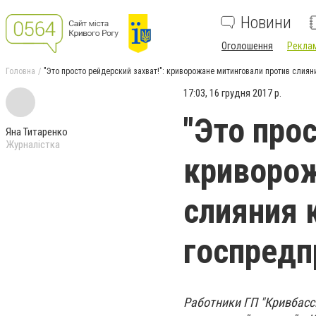
Новини
Оголошення
Реклам
Головна
"Это просто рейдерский захват!": криворожане митинговали против слия
17:03, 16 грудня 2017 р.
"Это прос
Яна Титаренко
Журналістка
криворож
слияния 
госпредп
Работники ГП "Кривбасс