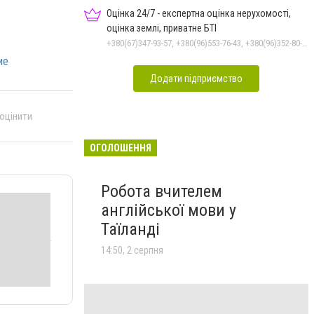
Оцінка 24/7 - експертна оцінка нерухомості,
оцінка землі, приватне БТІ
+380(67)347-93-57, +380(96)553-76-43, +380(96)352-80-35, +380(66)368-75-24
ие
Додати підприємство
 оцінити
ОГОЛОШЕННЯ
Робота вчителем
англійської мови у
Таїланді
14:50, 2 серпня