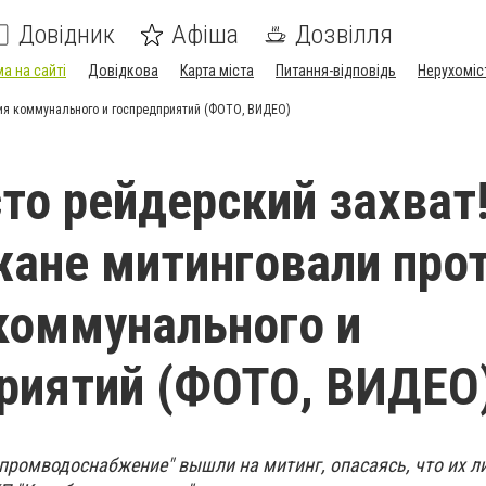
Довідник
Афіша
Дозвілля
а на сайті
Довідкова
Карта міста
Питання-відповідь
Нерухоміс
ния коммунального и госпредприятий (ФОТО, ВИДЕО)
то рейдерский захват!
ане митинговали про
коммунального и
риятий (ФОТО, ВИДЕО
промводоснабжение" вышли на митинг, опасаясь, что их л