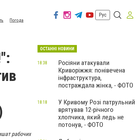
Рус
ть
Погода
ОСТАННІ НОВИНИ
":
Росіяни атакували
18:38
Криворіжжя: понівечена
тив
інфраструктура,
постраждала жінка, - ФОТО
У Кривому Розі патрульний
18:18
)
врятував 12-річного
хлопчика, який ледь не
потонув, - ФОТО
ишат рабочих