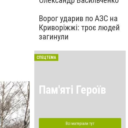
Олександр Васильченко
Ворог ударив по АЗС на
Криворіжжі: троє людей
загинули
СПЕЦТЕМА
Пам'яті Героїв
Всі матеріали тут