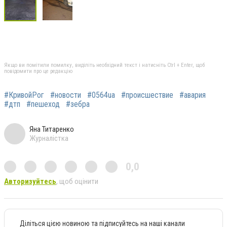
Якщо ви помітили помилку, виділіть необхідний текст і натисніть Ctrl + Enter, щоб
повідомити про це редакцію
#КривойРог
#новости
#0564ua
#происшествие
#авария
#дтп
#пешеход
#зебра
Яна Титаренко
Журналістка
0,0
Авторизуйтесь
, щоб оцінити
Діліться цією новиною та підписуйтесь на наші канали