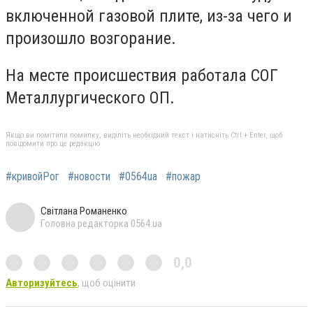
включенной газовой плите, из-за чего и
произошло возгорание.
На месте происшествия работала СОГ
Металлургического ОП.
Якщо ви помітили помилку, виділіть необхідний текст і натисніть Ctrl + Enter, щоб
повідомити про це редакцію
#кривойРог
#новости
#0564ua
#пожар
Світлана Романенко
Головна редакторка 0564.ua
0,0
Авторизуйтесь
, щоб оцінити