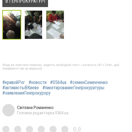
В ГЕНПРОКУРАТУРІ
Якщо ви помітили помилку, виділіть необхідний текст і натисніть Ctrl + Enter, щоб
повідомити про це редакцію
#кривойРог
#новости
#0564ua
#семенСеменченко
#активистыВКиеве
#пикетированиеГенпрокуратуры
#заявленияГенпрокурору
Світлана Романенко
Головна редакторка 0564.ua
0,0