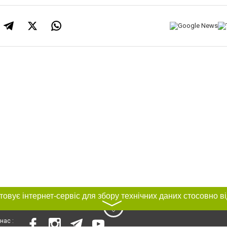
〉
нас :