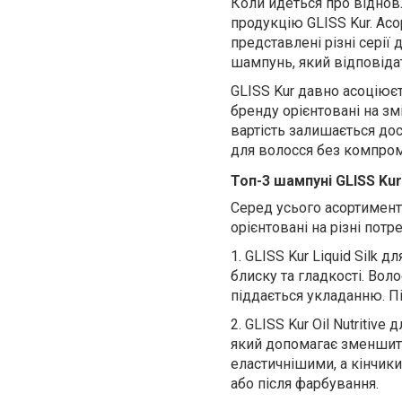
Коли йдеться про відновл
продукцію GLISS Kur. Ас
представлені різні серії
шампунь, який відповідат
GLISS Kur давно асоціює
бренду орієнтовані на з
вартість залишається д
для волосся без компромі
Топ-3
шампуні GLISS Kur
Серед усього асортимент
орієнтовані на різні потр
1.
GLISS Kur Liquid Silk 
блиску та гладкості. Вол
піддається укладанню. Пі
2.
GLISS Kur Oil Nutritiv
який допомагає зменшити 
еластичнішими, а кінчи
або після фарбування.