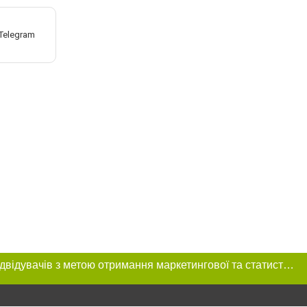
Цей сайт використовує «cookies». Також веб-сайт використовує інтернет-сервіс для збору технічних даних стосовно відвідувачів з метою отримання маркетингової та статистичної інформації. Умови обробки даних відвідувачів сайту див.