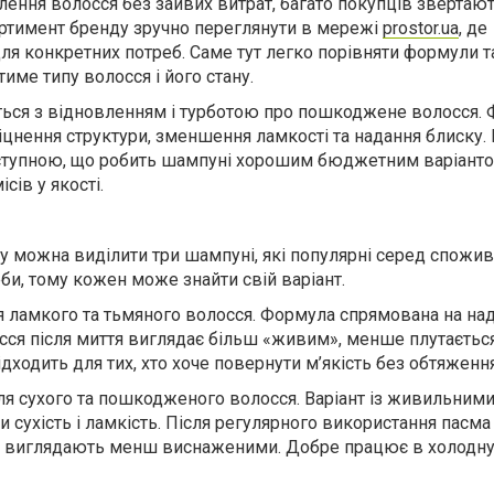
ення волосся без зайвих витрат, багато покупців звертают
ортимент бренду зручно переглянути в мережі
prostor.ua
, де
 для конкретних потреб. Саме тут легко порівняти формули т
име типу волосся і його стану.
ться з відновленням і турботою про пошкоджене волосся.
міцнення структури, зменшення ламкості та надання блиску.
оступною, що робить шампуні хорошим бюджетним варіант
сів у якості.
у можна виділити три шампуні, які
популярні серед спожив
еби, тому кожен може знайти свій варіант.
для ламкого та тьмяного волосся
.
Ф
ормула спрямована на на
осся після миття виглядає більш «живим», менше плутаєтьс
дходить для тих, хто хоче повернути м’якість без обтяження
e для сухого та пошкодженого волосся
. Варіант із живильними
сухість і ламкість.
Після регулярного використання пасма
ки виглядають менш виснаженими. Добре працює в холодну