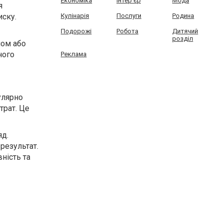
Економіка
Інтер'єр
Мода
я
иску.
Кулінарія
Послуги
Родина
Подорожі
Робота
Дитячий
розділ
мом або
ного
Реклама
улярно
трат. Це
яд.
результат.
ність та