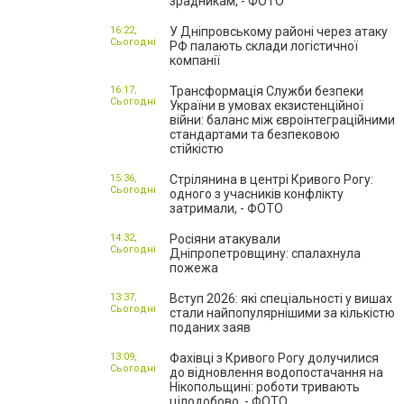
зрадникам, - ФОТО
16:22,
У Дніпровському районі через атаку
Сьогодні
РФ палають склади логістичної
компанії
16:17,
Трансформація Служби безпеки
Сьогодні
України в умовах екзистенційної
війни: баланс між євроінтеграційними
стандартами та безпековою
стійкістю
15:36,
Стрілянина в центрі Кривого Рогу:
Сьогодні
одного з учасників конфлікту
затримали, - ФОТО
14:32,
Росіяни атакували
Сьогодні
Дніпропетровщину: спалахнула
пожежа
13:37,
Вступ 2026: які спеціальності у вишах
Сьогодні
стали найпопулярнішими за кількістю
поданих заяв
13:09,
Фахівці з Кривого Рогу долучилися
Сьогодні
до відновлення водопостачання на
Нікопольщині: роботи тривають
цілодобово, - ФОТО