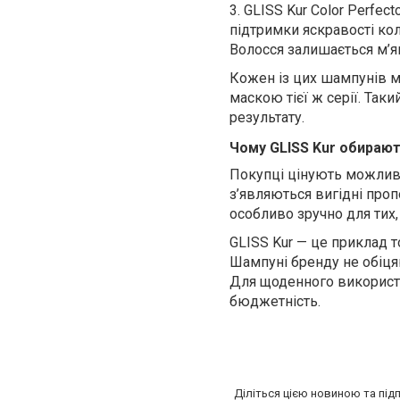
3.
GLISS Kur Color Perfec
підтримки яскравості кол
Волосся залишається м’я
Кожен із цих шампунів мо
маскою тієї ж серії. Так
результату.
Чому GLISS Kur обирают
Покупці цінують можливіс
з’являються вигідні проп
особливо зручно для тих,
GLISS Kur — це приклад 
Шампуні бренду не обіця
Для щоденного використа
бюджетність.
Діліться цією новиною та під