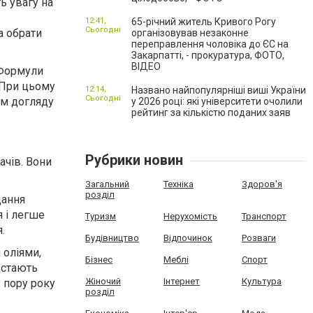
ь увагу на
12:41,
65-річний житель Кривого Рогу
Сьогодні
а обрати
організовував незаконне
переправлення чоловіка до ЄС на
Закарпатті, - прокуратура, ФОТО,
ВІДЕО
 Формули
 При цьому
12:14,
Названо найпопулярніші виші України
Сьогодні
ом догляду
у 2026 році: які університети очолили
рейтинг за кількістю поданих заяв
Рубрики новин
ачів
. Вони
Загальний
Техніка
Здоров'я
розділ
дання
я і легше
Туризм
Нерухомість
Транспорт
.
Будівництво
Відпочинок
Розваги
 оліями,
Бізнес
Меблі
Спорт
 стають
Жіночий
Інтернет
Культура
 пору року
розділ