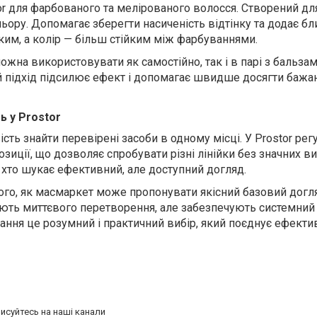
tor для фарбованого та мелірованого волосся
. С
творений дл
ьору. Допомагає зберегти насиченість відтінку та додає бл
ким, а колір — більш стійким між фарбуваннями.
жна використовувати як самостійно, так і в парі з бальза
ий підхід підсилює ефект і допомагає швидше досягти бажа
ь у Prostor
ть знайти перевірені засоби в одному місці. У Prostor рег
озиції, що дозволяє спробувати різні лінійки без значних ви
 хто шукає ефективний, але доступний догляд.
того, як масмаркет може пропонувати якісний базовий догл
ють миттєвого перетворення, але забезпечують системний 
ння це розумний і практичний вибір, який поєднує ефектив
писуйтесь на наші канали