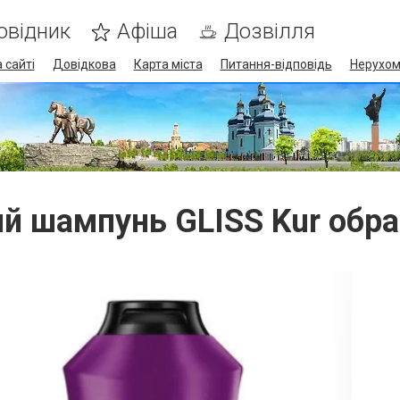
овідник
Афіша
Дозвілля
 сайті
Довідкова
Карта міста
Питання-відповідь
Нерухом
й шампунь GLISS Kur обра