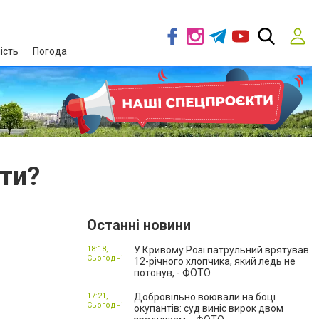
ість
Погода
ти?
Останні новини
18:18,
У Кривому Розі патрульний врятував
Сьогодні
12-річного хлопчика, який ледь не
потонув, - ФОТО
17:21,
Добровільно воювали на боці
Сьогодні
окупантів: суд виніс вирок двом