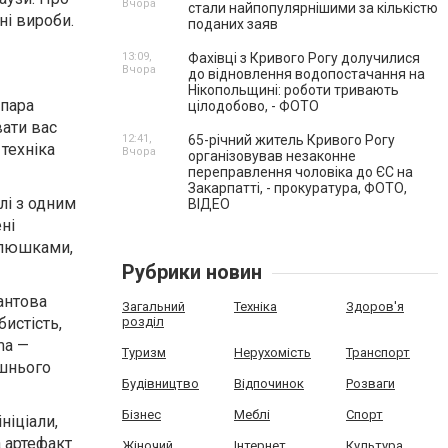
Вчора
стали найпопулярнішими за кількістю
ні вироби.
поданих заяв
13:09,
Фахівці з Кривого Рогу долучилися
Вчора
до відновлення водопостачання на
Нікопольщині: роботи тривають
 пара
цілодобово, - ФОТО
ати вас
12:41,
65-річний житель Кривого Рогу
техніка
Вчора
організовував незаконне
переправлення чоловіка до ЄС на
Закарпатті, - прокуратура, ФОТО,
лі з одним
ВІДЕО
ні
клюшками,
Рубрики новин
антова
Загальний
Техніка
Здоров'я
истість,
розділ
ma —
Туризм
Нерухомість
Транспорт
ішнього
Будівництво
Відпочинок
Розваги
Бізнес
Меблі
Спорт
ніціали,
 артефакт
Жіночий
Інтернет
Культура