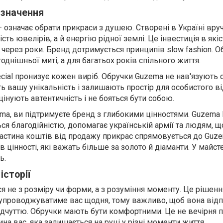
 значення
 означає обрати прикраси з душею. Створені в Україні вруч
ть ювелірів, а й енергію рідної землі. Це інвестиція в якіс
через роки. Бренд дотримується принципів slow fashion. О
днішньої миті, а для багатьох років спільного життя.
pecial пронизує кожен виріб. Обручки Guzema не нав'язують с
 вашу унікальність і залишають простір для особистого ві
цінують автентичність і не бояться бути собою.
a, ви підтримуєте бренд з глибокими цінностями. Guzema 
ся благодійністю, допомагає українській армії та людям, щ
Частина коштів від продажу прикрас спрямовується до Guz
 в цінності, які важать більше за золото й діаманти. У майсте
ь.
історії
я не з розміру чи форми, а з розуміння моменту. Це рішенн
супроводжуватиме вас щодня, тому важливо, щоб вона від
чуттю. Обручки мають бути комфортними. Це не вечірня п
ина вас, яка залишається на руці у різні моменти життя.