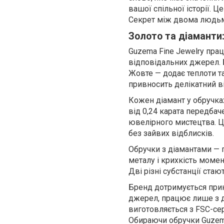
вашої спільної історії. 
Секрет між двома людьм
Золото та діаманти
Guzema Fine Jewelry пра
відповідальних джерел. 
Жовте — додає теплоти т
привносить делікатний в
Кожен діамант у обручка
від 0,24 карата передбач
ювелірного мистецтва. Ц
без зайвих відблисків.
Обручки з діамантами — п
металу і крихкість момен
Дві різні субстанції ста
Бренд дотримується прин
джерел, працює лише з д
виготовляється з FSC-се
Обираючи обручки Guzema,