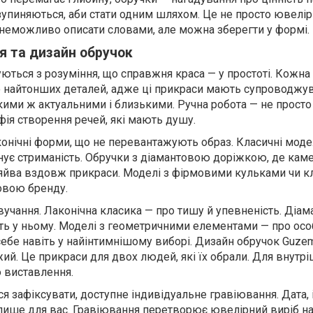
зупиняються, аби стати одним шляхом. Це не просто ювелір
е неможливо описати словами, але можна зберегти у формі.
я та дизайн обручок
ться з розуміння, що справжня краса — у простоті. Кожна
 найтонших деталей, адже ці прикраси мають супроводжув
ими ж актуальними і близькими. Ручна робота — не просто 
фія створення речей, які мають душу.
конічні форми, що не перевантажують образ. Класичні моде
інує стриманість. Обручки з діамантовою доріжкою, де каме
сяйва вздовж прикраси. Моделі з фірмовими кульками чи 
овою бренду.
учання. Лаконічна класика — про тишу й упевненість. Діам
сть у ньому. Моделі з геометричними елементами — про особ
себе навіть у найінтимнішому виборі. Дизайн обручок Guze
ий. Це прикраси для двох людей, які їх обрали. Для внутр
о виставлення.
ся зафіксувати, доступне індивідуальне гравіювання. Дата, і
 лише для вас. Гравіювання перетворює ювелірний виріб на