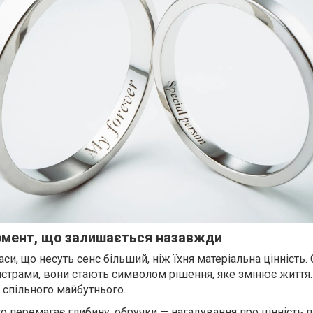
омент, що залишається назавжди
и, що несуть сенс більший, ніж їхня матеріальна цінність.
страми, вони стають символом рішення, яке змінює життя. 
 спільного майбутнього.
сто перемагає глибину, обручки — нагадування про цінність п