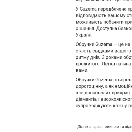
У Guzema передбачена пр
відповідають вашому сти
можливість побачити при
рішення. Доступна безк
Україні.
Обручки Guzema — це не к
стають свідками вашого 
ритму днів. З роками об
прожитого. Легка патина 
вами.
Обручки Guzema створені
дорогоцінну, а як емоційн
але досконалих прикрас. 
діамантів і високоякісно
супроводжують кожну пар
Діліться цією новиною та під