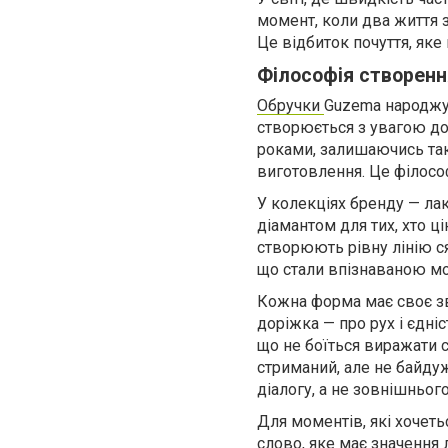
момент, коли два життя 
Це відбиток почуття, як
Філософія створенн
Обручки
Guzema народжую
створюється з увагою до
роками, залишаючись так
виготовлення. Це філосо
У колекціях бренду — ла
діамантом для тих, хто ц
створюють рівну лінію 
що стали впізнаваною м
Кожна форма має своє зв
доріжка — про рух і єдні
що не боїться виражати 
стриманий, але не байдуж
діалогу, а не зовнішньог
Для моментів, які хочеть
слово, яке має значення