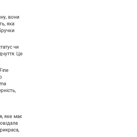
ну, вони
ть, яка
бручки
татус чи
дчуття. Це
Fine
о
ema
рність,
я, яке має
повідала
рикраса,