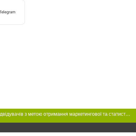
Цей сайт використовує «cookies». Також веб-сайт використовує інтернет-сервіс для збору технічних даних стосовно відвідувачів з метою отримання маркетингової та статистичної інформації. Умови обробки даних відвідувачів сайту див.