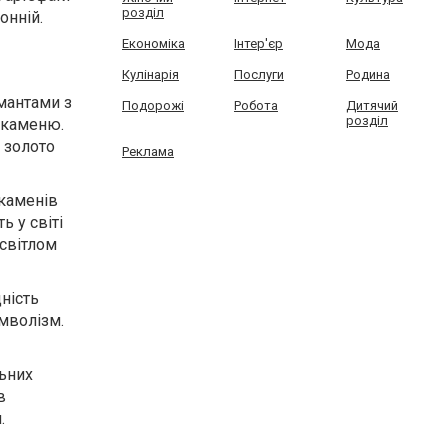
розділ
онній.
Економіка
Інтер'єр
Мода
Кулінарія
Послуги
Родина
мантами з
Подорожі
Робота
Дитячий
розділ
 каменю.
 золото
Реклама
 каменів
ь у світі
 світлом
ність
имволізм.
льних
в
.