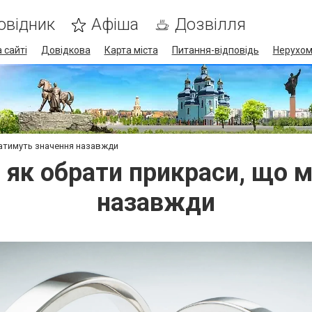
овідник
Афіша
Дозвілля
 сайті
Довідкова
Карта міста
Питання-відповідь
Нерухом
матимуть значення назавжди
 як обрати прикраси, що 
назавжди