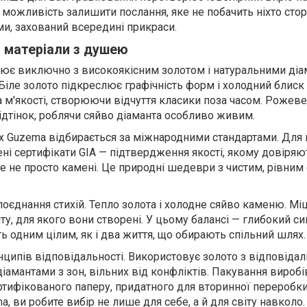
Це можливість залишити послання, яке не побачить ніхто стор
и, захований всередині прикраси.
: матеріали з душею
цює виключно з високоякісним золотом і натуральними діа
Біле золото підкреслює графічність форм і холодний блиск
а м'якості, створюючи відчуття класики поза часом. Рожеве
ідтінок, роблячи сяйво діаманта особливо живим.
х Guzema відбирається за міжнародними стандартами. Для
ені сертифікати GIA — підтвердження якості, якому довіряют
е не просто камені. Це природні шедеври з чистим, рівним
оєднання стихій. Тепло золота і холодне сяйво каменю. Міц
ту, для якого вони створені. У цьому балансі — глибокий с
ють одним цілим, як і два життя, що обирають спільний шлях.
ципів відповідальності. Використовує золото з відповіда
іамантами з зон, вільних від конфліктів. Пакування виробі
ртифікованого паперу, придатного для вторинної переробки
 ви робите вибір не лише для себе, а й для світу навколо.