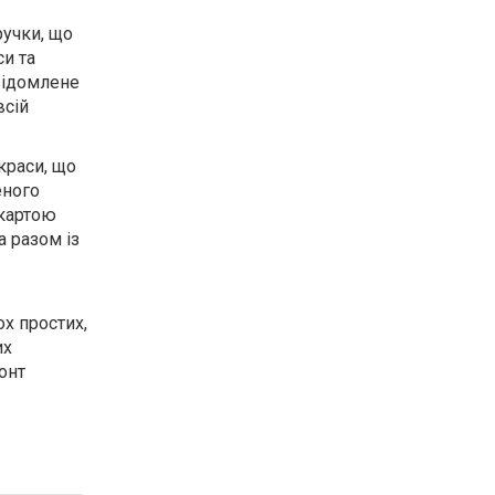
ручки, що
и та
відомлене
всій
краси, що
еного
 картою
а разом із
ох простих,
их
онт