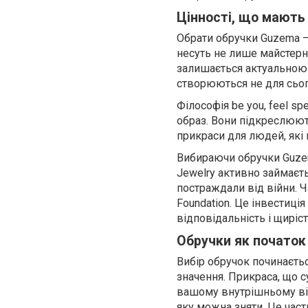
Цінності, що мають
Обрати обручки Guzema —
несуть не лише майстерніс
залишається актуальною 
створюються не для сього
Філософія be you, feel s
образ. Вони підкреслюють
прикраси для людей, які 
Вибираючи обручки Guzem
Jewelry активно займаєть
постраждали від війни. 
Foundation. Це інвестиція
відповідальність і щиріст
Обручки як початок 
Вибір обручок починаєтьс
значення. Прикраса, що 
вашому внутрішньому від
яку можна зняти. Це част