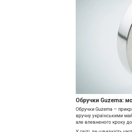
Обручки Guzema: м
Обручки Guzema — прикрас
вручну українськими май
але впевненого кроку до
У світі, де швидкість ча