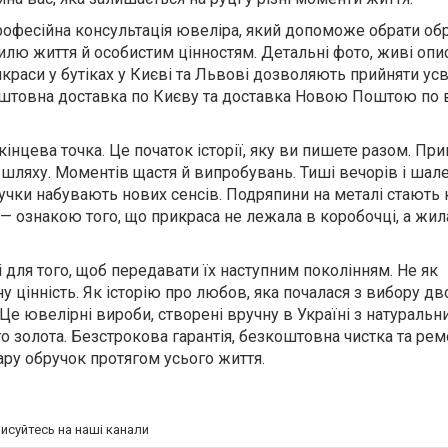
офесійна консультація ювеліра, який допоможе обрати об
лю життя й особистим цінностям. Детальні фото, живі опис
краси у бутіках у Києві та Львові дозволяють прийняти ус
оштовна доставка по Києву та доставка Новою Поштою по 
інцева точка. Це початок історії, яку ви пишете разом. При
шляху. Моментів щастя й випробувань. Тиші вечорів і шал
ручки набувають нових сенсів. Подряпини на металі стають
— ознакою того, що прикраса не лежала в коробочці, а жил
 для того, щоб передавати їх наступним поколінням. Не як
у цінність. Як історію про любов, яка почалася з вибору дв
Це ювелірні вироби, створені вручну в Україні з натуральн
го золота. Безстрокова гарантія, безкоштовна чистка та рем
у обручок протягом усього життя.
писуйтесь на наші канали