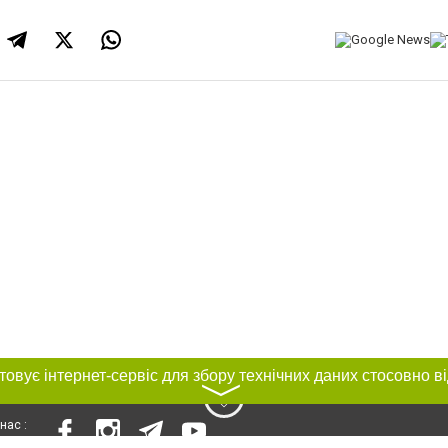
〉
нас :