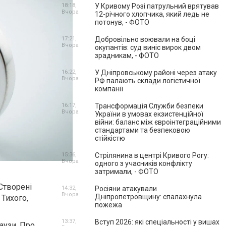
18:18,
У Кривому Розі патрульний врятував
Вчора
12-річного хлопчика, який ледь не
потонув, - ФОТО
17:21,
Добровільно воювали на боці
Вчора
окупантів: суд виніс вирок двом
зрадникам, - ФОТО
16:22,
У Дніпровському районі через атаку
Вчора
РФ палають склади логістичної
компанії
16:17,
Трансформація Служби безпеки
Вчора
України в умовах екзистенційної
війни: баланс між євроінтеграційними
стандартами та безпековою
стійкістю
15:36,
Стрілянина в центрі Кривого Рогу:
Вчора
одного з учасників конфлікту
затримали, - ФОТО
 Створені
14:32,
Росіяни атакували
Вчора
Дніпропетровщину: спалахнула
Тихого,
пожежа
13:37,
Вступ 2026: які спеціальності у вишах
аузи. Про