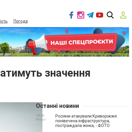
ість
Погода
матимуть значення
Останні новини
18:38,
Росіяни атакували Криворіжжя:
Вчора
понівечена інфраструктура,
постраждала жінка, - ФОТО