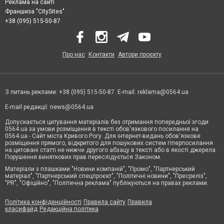
Реклама на сайті
Франшиза "CitySites"
+38 (095) 515-50-87
Про нас
Контакти
Автори проєкту
З питань реклами: +38 (095) 515-50-87. E-mail:
reklama@0564.ua
E-mail редакції:
news@0564.ua
Допускається цитування матеріалів без отримання попередньої згоди
0564.ua за умови розміщення в тексті обов'язкового посилання на
0564.ua - Сайт міста Кривого Рогу. Для інтернет-видань обов'язкове
розміщення прямого, відкритого для пошукових систем гіперпосилання
на цитовані статті не нижче другого абзацу в тексті або в якості джерела.
Порушення виняткових прав переслідується Законом.
Матеріали з плашками "Новини компаній", "Промо", "Партнерський
матеріал", "Партнерський спецпроєкт", "Політичні новини", "Пресреліз",
"PR", "Офіційно", "Політична реклама" публікуються на правах реклами.
Політика конфіденційності
Правила сайту
Правила
класифайд
Редакційна політика