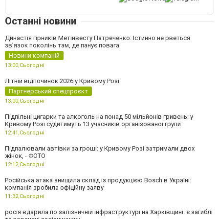
Останні новини
Династія гірників Метінвесту Патреченко: Істинно не рветься
зв’язок поколінь там, де панує повага
Новини компаній
13:00,
Сьогодні
Літній відпочинок 2026 у Кривому Розі
Партнерський спецпроєкт
13:00,
Сьогодні
Підпільні цигарки та алкоголь на понад 50 мільйонів гривень: у
Кривому Розі судитимуть 13 учасників організованої групи
12:41,
Сьогодні
Підпалювали автівки за гроші: у Кривому Розі затримали двох
жінок, - ФОТО
12:12,
Сьогодні
Російська атака знищила склад із продукцією Bosch в Україні:
компанія зробила офіційну заяву
11:32,
Сьогодні
росія вдарила по залізничній інфраструктурі на Харківщині: є загиблі