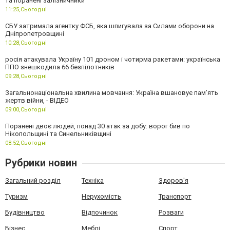
та поранені залізничники
11:25,
Сьогодні
СБУ затримала агентку ФСБ, яка шпигувала за Силами оборони на
Дніпропетровщині
10:28,
Сьогодні
росія атакувала Україну 101 дроном і чотирма ракетами: українська
ППО знешкодила 66 безпілотників
09:28,
Сьогодні
Загальнонаціональна хвилина мовчання: Україна вшановує пам’ять
жертв війни, - ВІДЕО
09:00,
Сьогодні
Поранені двоє людей, понад 30 атак за добу: ворог бив по
Нікопольщині та Синельниківщині
08:52,
Сьогодні
Рубрики новин
Загальний розділ
Техніка
Здоров'я
Туризм
Нерухомість
Транспорт
Будівництво
Відпочинок
Розваги
Бізнес
Меблі
Спорт