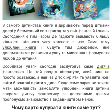
З самого дитинства книги відкривають перед дітками
двері у безмежний світ пригод та у світ фантазій і знань.
Сьогодення є тим часом, де гаджети займають більшу
кількість вільного часу кожного з нас. Саме тому
улюблені книги
і будуть тим джерелом, яке
допомагатиме розвивати уяву та мислення і формувати
любов до читання.
Особливої уваги сьогодні заслуговує саме
дитяча
фантастика
. Це той розділ літератури, який нині не
просто розважає, а навчає діток мріяти та уявляти нові
світи й взагалі вірити у дива. Якщо саме зараз ви хочете
мати можливість замовляти улюблені книги дитини,
зокрема дитячу фантастику за доступними цінами,
пропонуємо знайомство з видавництвом Ранок.
Чому варто купувати книги саме тут?