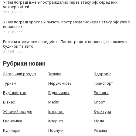
У Павлограді вже 9 постраждалих через атаку рф: серед них
четверо дітей
22:16,
Вчора
У Павлограді зросла кількість постраждалих через атаку рф: уже 5
поранених
21:16,
Вчора
Росіяни атакували середмістя Павлограда: є поранені, спалахнули
будинок та авто
21:08,
Вчора
Рубрики новин
Загальний розділ
Техніка
Здоров'я
Туризм
Нерухомість
Транспорт
Будівництво
Відпочинок
Розваги
Бізнес
Меблі
Спорт
Жіночий розділ
Інтернет
Культура
Економіка
Інтер'єр
Мода
Кулінарія
Послуги
Родина