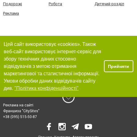
Подорожі
Робота
Дитячий розділ
Реклама
Цей сайт використовує «cookies». Також
веб-сайт використовує інтернет-сервіс для
збору технічних даних стосовно
відвідувачів з метою отримання
Прийняти
маркетингової та статистичної інформації.
Умови обробки даних відвідувачів сайту
див.
"Політика конфіденційності"
Реклама на сайті
Франшиза "CitySites"
+38 (095) 515-50-87