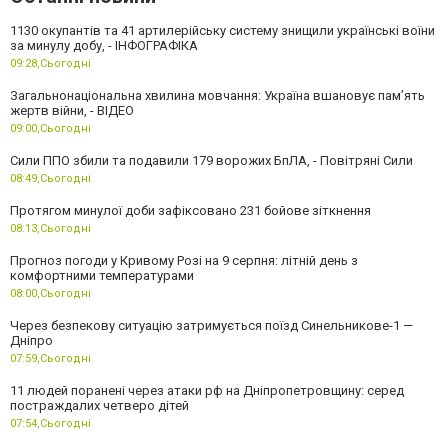
1130 окупантів та 41 артилерійську систему знищили українські воїни
за минулу добу, - ІНФОГРАФІКА
09:28,
Сьогодні
Загальнонаціональна хвилина мовчання: Україна вшановує пам’ять
жертв війни, - ВІДЕО
09:00,
Сьогодні
Сили ППО збили та подавили 179 ворожих БпЛА, - Повітряні Сили
08:49,
Сьогодні
Протягом минулої доби зафіксовано 231 бойове зіткнення
08:13,
Сьогодні
Прогноз погоди у Кривому Розі на 9 серпня: літній день з
комфортними температурами
08:00,
Сьогодні
Через безпекову ситуацію затримується поїзд Синельникове-1 —
Дніпро
07:59,
Сьогодні
11 людей поранені через атаки рф на Дніпропетровщину: серед
постраждалих четверо дітей
07:54,
Сьогодні