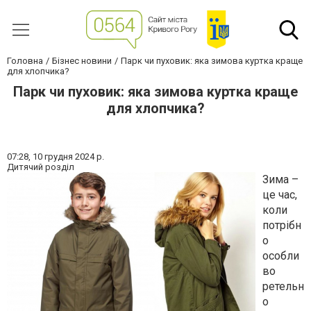
Головна
Бізнес новини
Парк чи пуховик: яка зимова куртка краще
для хлопчика?
Парк чи пуховик: яка зимова куртка краще
для хлопчика?
07:28,
10 грудня 2024 р.
Дитячий розділ
Зима –
це час,
коли
потрібн
о
особли
во
ретельн
о