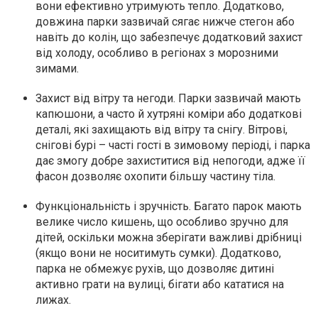
вони ефективно утримують тепло. Додатково,
довжина парки зазвичай сягає нижче стегон або
навіть до колін, що забезпечує додатковий захист
від холоду, особливо в регіонах з морозними
зимами.
Захист від вітру та негоди. Парки зазвичай мають
капюшони, а часто й хутряні коміри або додаткові
деталі, які захищають від вітру та снігу. Вітрові,
снігові бурі – часті гості в зимовому періоді, і парка
дає змогу добре захиститися від непогоди, адже її
фасон дозволяє охопити більшу частину тіла.
Функціональність і зручність. Багато парок мають
велике число кишень, що особливо зручно для
дітей, оскільки можна зберігати важливі дрібниці
(якщо вони не носитимуть сумки). Додатково,
парка не обмежує рухів, що дозволяє дитині
активно грати на вулиці, бігати або кататися на
лижах.