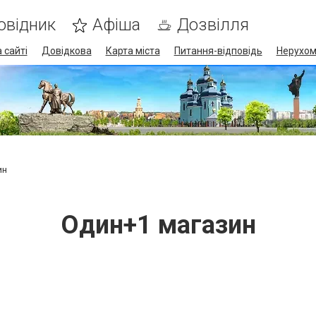
овідник
Афіша
Дозвілля
 сайті
Довідкова
Карта міста
Питання-відповідь
Нерухом
ин
Один+1 магазин