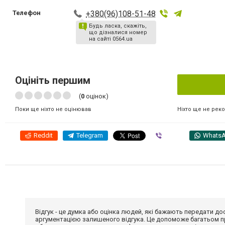
Телефон
+380(96)108-51-48
Будь ласка, скажіть,
що дізналися номер
на сайті 0564.ua
Оцініть першим
(
0
оцінок)
Ніхто ще не рек
Поки ще ніхто не оцінював
Reddit
Telegram
Viber
Whats
Відгук - це думка або оцінка людей, які бажають передати 
аргументацією залишеного відгука. Це допоможе багатьом пр