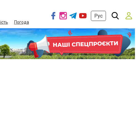
Рус
ість
Погода