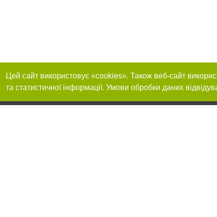
Цей сайт використовує «cookies». Також веб-сайт викорис
та статистичної інформації. Умови обробки даних відвідув
Приєднуйтесь до 
Реклама на сайті
Франшиза "CitySites"
+38 (095) 515-50-87
Про нас
Контакт
З питань реклами: +38 (095) 515-50-87. E-mail:
Допускається цит
reklama@0564.ua
обов'язкового по
прямого, відкрито
або в якості дже
E-mail редакції:
news@0564.ua
Матеріали з плаш
"Політичні новини