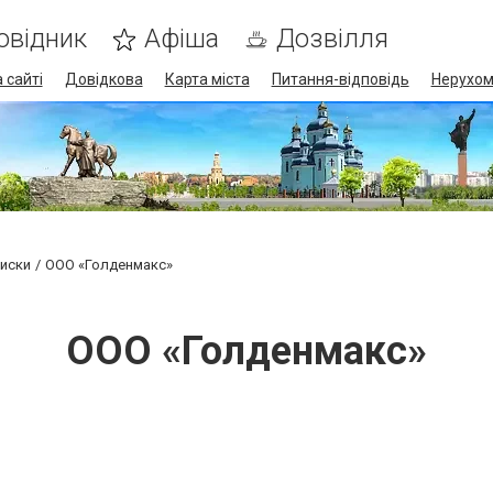
овідник
Афіша
Дозвілля
 сайті
Довідкова
Карта міста
Питання-відповідь
Нерухом
диски
ООО «Голденмакс»
ООО «Голденмакс»