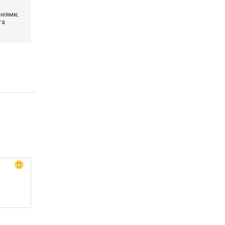
ніями;
та