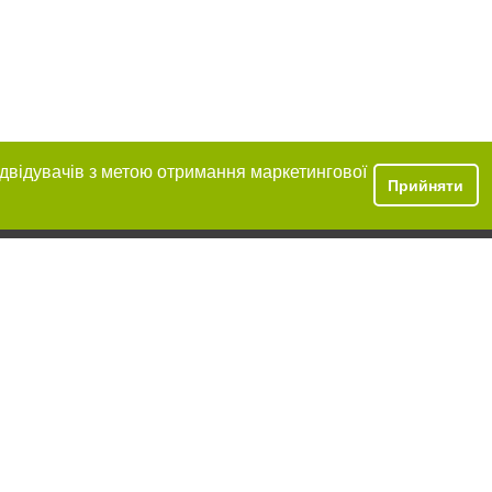
ідвідувачів з метою отримання маркетингової
Прийняти
ення в тексті
ове розміщення
 абзацу в тексті
цпроєкт",
реклами.