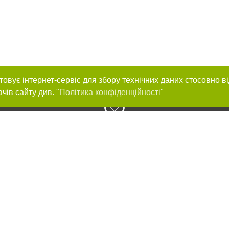
товує інтернет-сервіс для збору технічних даних стосовно в
ачів сайту див.
"Політика конфіденційності"
нас :
и
Автори проєкту
ування матеріалів без отримання попередньої згоди 0564.ua за умови розміщ
силання на 0564.ua - Сайт міста Кривого Рогу. Для інтернет-видань обов'язк
го для пошукових систем гіперпосилання на цитовані статті не нижче другого
рела. Порушення виняткових прав переслідується Законом.
ками "Новини компаній", "Промо", "Партнерський матеріал", "Партнерський спе
", "Пресреліз", "PR", "Офіційно", "Політична реклама" публікуються на правах 