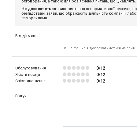
обговорення, а також для роз'яснення питань, що цікавлять.
Не дозволяється:
використання ненормативної лексики, по
безпідставні заяви, що ображають діяльність компанії і / або
самореклама.
Введіть email:
Ваш e-mail не відображатиметься на сайті
Обслуговування
0/12
Якість послуг
0/12
Співвідношення
0/12
Відгук: