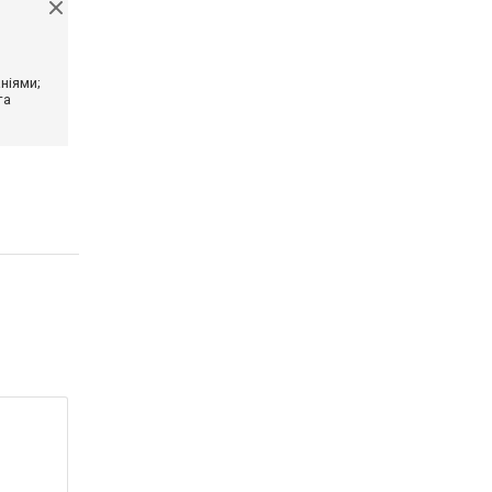
ніями;
та