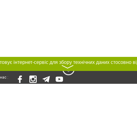
〉
нас :
и
Автори проєкту
ування матеріалів без отримання попередньої згоди 0564.ua за умови розміщ
силання на 0564.ua - Сайт міста Кривого Рогу. Для інтернет-видань обов'язк
го для пошукових систем гіперпосилання на цитовані статті не нижче другого
рела. Порушення виняткових прав переслідується Законом.
ками "Новини компаній", "Промо", "Партнерський матеріал", "Партнерський спе
", "Пресреліз", "PR", "Офіційно", "Політична реклама" публікуються на правах 