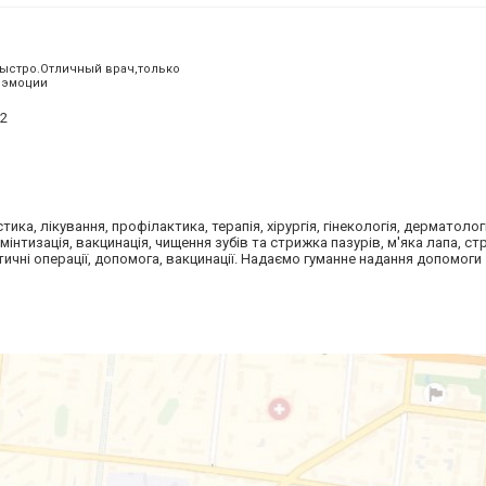
быстро.Отличный врач,только
 эмоции
2
тика, лікування, профілактика, терапія, хірургія, гінекологія, дерматолог
ьмінтизація, вакцинація, чищення зубів та стрижка пазурів, м'яка лапа, с
тичні операції, допомога, вакцинації. Надаємо гуманне надання допомоги