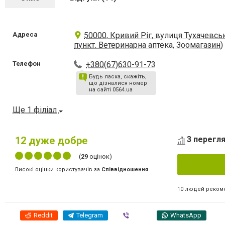
Адреса
50000, Кривий Ріг, вулиця Тухачевсь
пункт. Ветеринарна аптека, Зоомагазин)
Телефон
+380(67)630-91-73
Будь ласка, скажіть,
що дізналися номер
на сайті 0564.ua
Ще 1 філіал
12
дуже добре
3 перегля
(
29
оцінок)
Високі оцінки користувачів за
Співвідношення
10 людей реком
Reddit
Telegram
Viber
WhatsApp