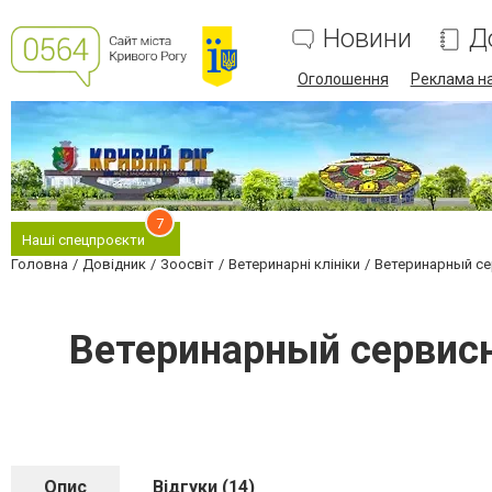
Новини
Д
Оголошення
Реклама на
7
Наші спецпроєкти
Головна
Довідник
Зоосвіт
Ветеринарні клініки
Ветеринарный се
Ветеринарный сервисн
Опис
Відгуки (14)