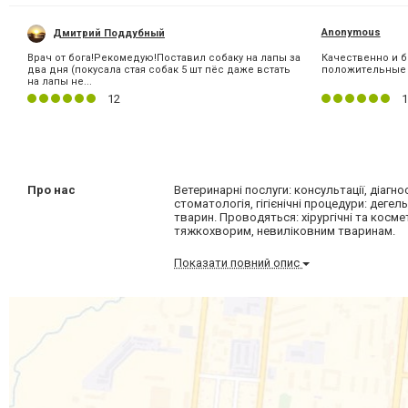
Anonymous
Дмитрий Поддубный
Врач от бога!Рекомедую!Поставил собаку на лапы за
Качественно и 
два дня (покусала стая собак 5 шт пёс даже встать
положительные
на лапы не...
12
1
Про нас
Ветеринарні послуги: консультації, діагнос
стоматологія, гігієнічні процедури: дегел
тварин. Проводяться: хірургічні та косме
тяжкохворим, невиліковним тваринам.
Показати повний опис