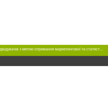
Цей сайт використовує «cookies». Також веб-сайт використовує інтернет-сервіс для збору технічних даних стосовно відвідувачів з метою отримання маркетингової та статистичної інформації. Умови обробки даних відвідувачів сайту див.
ення в тексті
ове розміщення
 абзацу в тексті
цпроєкт",
реклами.