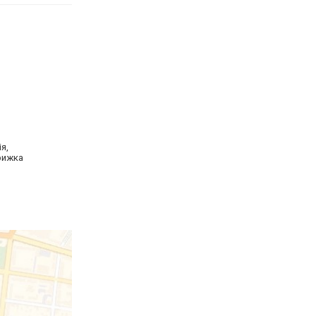
ія,
трижка