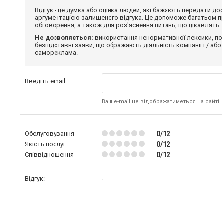
Відгук - це думка або оцінка людей, які бажають передати 
аргументацією залишеного відгука. Це допоможе багатьом пр
обговорення, а також для роз'яснення питань, що цікавлять.
Не дозволяється:
використання ненормативної лексики, по
безпідставні заяви, що ображають діяльність компанії і / або
самореклама.
Введіть email:
Ваш e-mail не відображатиметься на сайті
Обслуговування
0/12
Якість послуг
0/12
Співвідношення
0/12
Відгук: