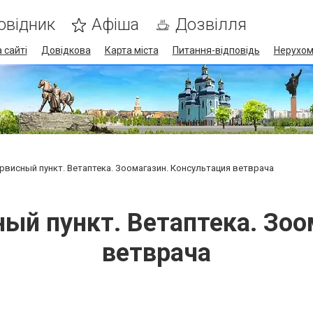
овідник
Афіша
Дозвілля
 сайті
Довідкова
Карта міста
Питання-відповідь
Нерухом
рвисный пункт. Ветаптека. Зоомагазин. Консультация ветврача
ый пункт. Ветаптека. Зоо
ветврача