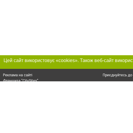
Приєднуйтесь до 
Реклама на сайті
Франшиза "CitySites"
+38 (095) 515-50-87
Про нас
Контакт
З питань реклами: +38 (095) 515-50-87. E-mail:
Допускається цит
reklama@0564.ua
обов'язкового по
прямого, відкрито
або в якості дже
E-mail редакції:
news@0564.ua
Матеріали з плаш
"Політичні новини