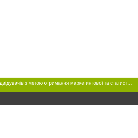
Цей сайт використовує «cookies». Також веб-сайт використовує інтернет-сервіс для збору технічних даних стосовно відвідувачів з метою отримання маркетингової та статистичної інформації. Умови обробки даних відвідувачів сайту див.
ення в тексті
ове розміщення