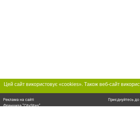
Приєднуйтесь до 
Реклама на сайті
Франшиза "CitySites"
+38 (095) 515-50-87
Про нас
Контакт
З питань реклами: +38 (095) 515-50-87. E-mail:
Допускається цит
reklama@0564.ua
обов'язкового по