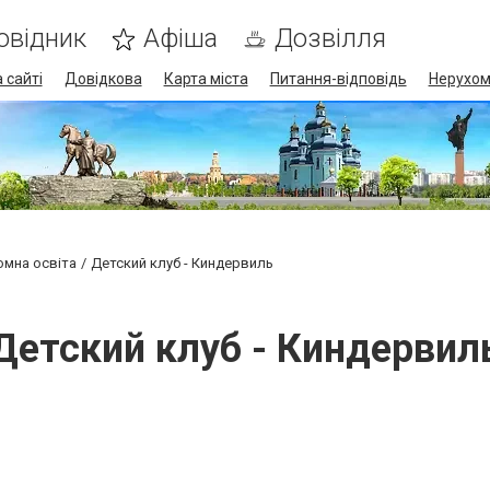
овідник
Афіша
Дозвілля
 сайті
Довідкова
Карта міста
Питання-відповідь
Нерухом
омна освіта
Детский клуб - Киндервиль
Детский клуб - Киндервил