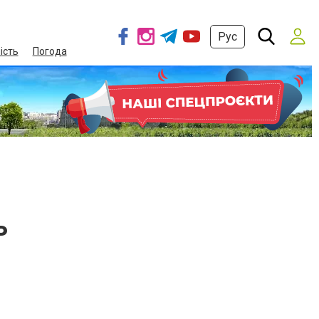
Рус
ість
Погода
ь