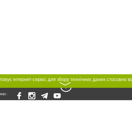
〉
нас :
и
Автори проєкту
ування матеріалів без отримання попередньої згоди 0564.ua за умови розміщ
силання на 0564.ua - Сайт міста Кривого Рогу. Для інтернет-видань обов'язк