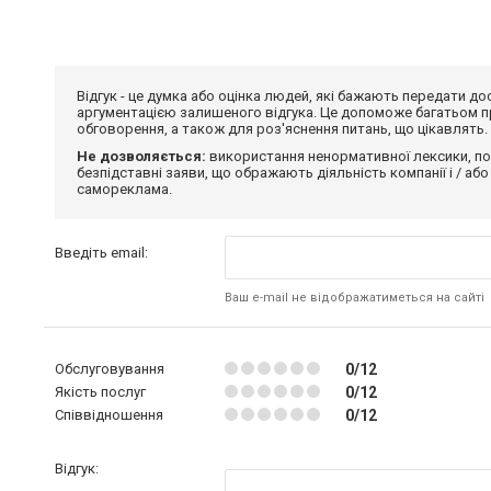
Відгук - це думка або оцінка людей, які бажають передати 
аргументацією залишеного відгука. Це допоможе багатьом пр
обговорення, а також для роз'яснення питань, що цікавлять.
Не дозволяється:
використання ненормативної лексики, по
безпідставні заяви, що ображають діяльність компанії і / або
самореклама.
Введіть email:
Ваш e-mail не відображатиметься на сайті
Обслуговування
0/12
Якість послуг
0/12
Співвідношення
0/12
Відгук: