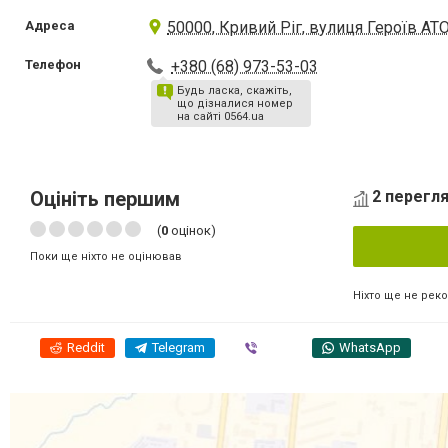
Адреса
50000, Кривий Ріг, вулиця Героїв АТО
Телефон
+380 (68) 973-53-03
Будь ласка, скажіть,
що дізналися номер
на сайті 0564.ua
Оцініть першим
2 перегля
(
0
оцінок)
Поки ще ніхто не оцінював
Ніхто ще не рек
Reddit
Telegram
Viber
WhatsApp