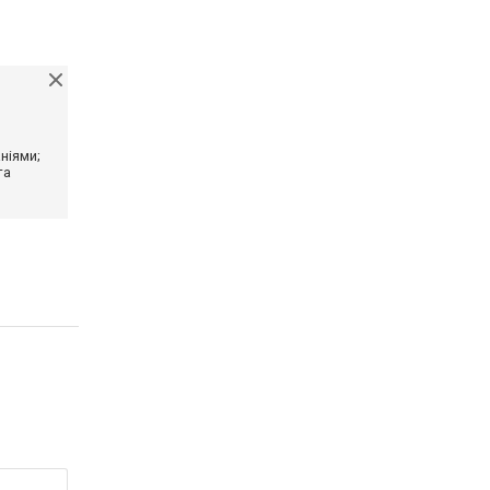
ніями;
та