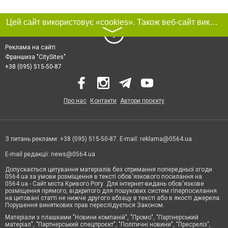
Цей сайт використовує «cookies». Також веб-сайт використовує інтернет-сервіс для збору технічних даних стосовно відвідувачів з метою отримання маркетингової та статистичної інформації. Умови обробки даних відвідувачів сайту див.
〉
Реклама на сайті
Франшиза "CitySites"
+38 (095) 515-50-87
Про нас
Контакти
Автори проєкту
З питань реклами: +38 (095) 515-50-87. E-mail:
reklama@0564.ua
E-mail редакції:
news@0564.ua
Допускається цитування матеріалів без отримання попередньої згоди
0564.ua за умови розміщення в тексті обов'язкового посилання на
0564.ua - Сайт міста Кривого Рогу. Для інтернет-видань обов'язкове
розміщення прямого, відкритого для пошукових систем гіперпосилання
на цитовані статті не нижче другого абзацу в тексті або в якості джерела.
Порушення виняткових прав переслідується Законом.
Матеріали з плашками "Новини компаній", "Промо", "Партнерський
матеріал", "Партнерський спецпроєкт", "Політичні новини", "Пресреліз",