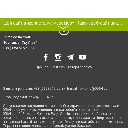
Цей сайт використовує «cookies». Також веб-сайт використовує інтернет-сервіс для збору технічних даних стосовно відвідувачів з метою отримання маркетингової та статистичної інформації. Умови обробки даних відвідувачів сайту див.
〉
Реклама на сайті
Франшиза "CitySites"
+38 (095) 515-50-87
Про нас
Контакти
Автори проєкту
З питань реклами: +38 (095) 515-50-87. E-mail:
reklama@0564.ua
E-mail редакції:
news@0564.ua
Допускається цитування матеріалів без отримання попередньої згоди
0564.ua за умови розміщення в тексті обов'язкового посилання на
0564.ua - Сайт міста Кривого Рогу. Для інтернет-видань обов'язкове
розміщення прямого, відкритого для пошукових систем гіперпосилання
на цитовані статті не нижче другого абзацу в тексті або в якості джерела.
Порушення виняткових прав переслідується Законом.