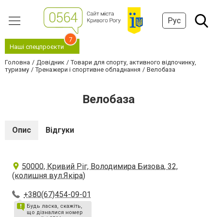
Рус
7
Наші спецпроєкти
Головна
Довідник
Товари для спорту, активного відпочинку,
туризму
Тренажери і спортивне обладнання
Велобаза
Велобаза
Опис
Відгуки
50000, Кривий Ріг, Володимира Бизова, 32,
(колишня вул.Якіра)
+380(67)454-09-01
Будь ласка, скажіть,
що дізналися номер