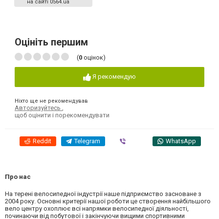
на сайті 0564.ua
Оцініть першим
(
0
оцінок)
Я рекомендую
Ніхто ще не рекомендував
Авторизуйтесь
,
щоб оцінити і порекомендувати
Reddit
Telegram
Viber
WhatsApp
Про нас
На терені велосипедної індустрії наше підприємство засноване з
2004 року. Основні критерії нашої роботи це створення найбільшого
вело центру охоплює всі напрямки велосипедної діяльності,
починаючи від побутової і закінчуючи вищими спортивними