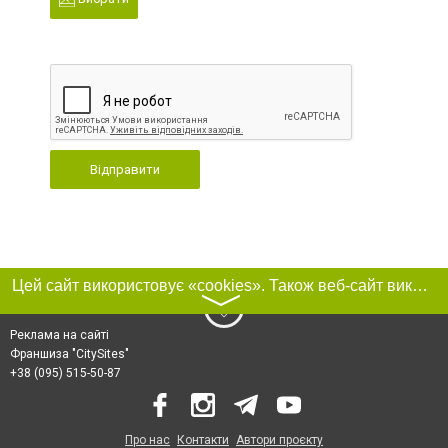
Відправити
Цей сайт використовує «cookies». Також веб-сайт використовує інтернет-сервіс для збору технічних даних стосовно відвідувачів з метою отримання маркетингової та статистичної інформації. Умови обробки даних відвідувачів сайту див.
〉
Реклама на сайті
Франшиза "CitySites"
+38 (095) 515-50-87
Про нас
Контакти
Автори проєкту