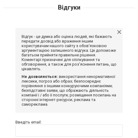
Відгуки
Відгук - це думка або оцінка людей, які бажають
передати досвід або враження іншим
користувачам нашого сайту з обов'язковою
аргументацією залишеного відгука. Це допоможе
багатьом прийняти правильне рішення.
Коментарі призначені для спілкування та
обговорення, а також для роз'яснення питань, що
цікавлять.
Не дозволяється:
використання ненормативної
лексики, погроз або образ; безпосереднє
порівняння з іншими конкуруючими компаніями;
безпідставні заяви, що ображають діяльність
компанії і / або її послуги; розміщення посилань на
сторонні інтернет-ресурси; реклама та
самореклама.
Введіть email: