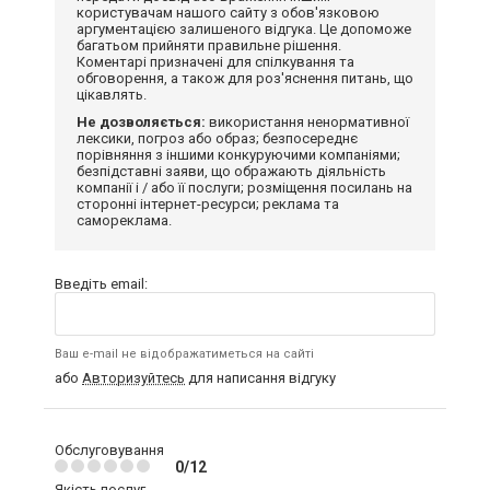
користувачам нашого сайту з обов'язковою
аргументацією залишеного відгука. Це допоможе
багатьом прийняти правильне рішення.
Коментарі призначені для спілкування та
обговорення, а також для роз'яснення питань, що
цікавлять.
Не дозволяється:
використання ненормативної
лексики, погроз або образ; безпосереднє
порівняння з іншими конкуруючими компаніями;
безпідставні заяви, що ображають діяльність
компанії і / або її послуги; розміщення посилань на
сторонні інтернет-ресурси; реклама та
самореклама.
Введіть email:
Ваш e-mail не відображатиметься на сайті
або
Авторизуйтесь
для написання відгуку
Обслуговування
0/12
Якість послуг