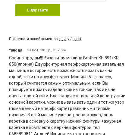
Відправити
Показувати новий коментар:
внизу
/
вгорі
тилодл
23 лют. 2016 р., 21:26:34
Срочно продам!!! Вязальная машина Brother KH 891/KR
850(япония) Двухфонтурная перфокарточная вязальная
машина, в которой есть возможность вязать как на
одной, так и на двух фонтурах. Машина 5-го класса,
который считается самым оптимальным, если Вы
планируете вязать изделия как из тонкой, так и из не
очень толстой нити. Благодаря специальной конструкции
основной каретки, можно вывязывать один и тот же узор
(помещённый на перфокарте) различными типами
вязания. В этой машине уже встроена жаккардовая
каретка в основную каретку нижней фонтуры +ажурная
каретка в комплекте с верхней фонтурой. тел .
0688890811 Андрей Извините что потревожели.