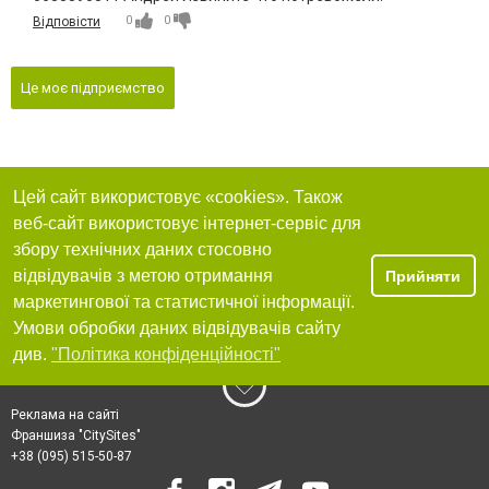
0
0
Відповісти
Це моє підприємство
Цей сайт використовує «cookies». Також
веб-сайт використовує інтернет-сервіс для
збору технічних даних стосовно
відвідувачів з метою отримання
Прийняти
маркетингової та статистичної інформації.
Умови обробки даних відвідувачів сайту
див.
"Політика конфіденційності"
Реклама на сайті
Франшиза "CitySites"
+38 (095) 515-50-87