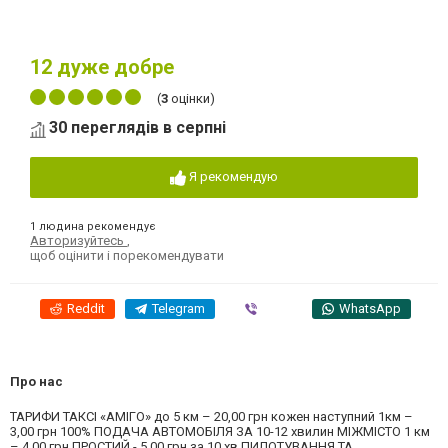
12
дуже добре
(
3
оцінки)
30 переглядів в серпні
Я рекомендую
1 людина рекомендує
Авторизуйтесь
,
щоб оцінити і порекомендувати
Reddit
Telegram
Viber
WhatsApp
Про нас
ТАРИФИ ТАКСІ «АМІГО» до 5 км – 20,00 грн кожен наступний 1км –
3,00 грн 100% ПОДАЧА АВТОМОБІЛЯ ЗА 10-12 хвилин МІЖМІСТО 1 км
– 4,00 грн ПРОСТИЙ - 5,00 грн за 10 хв ПИЛОТУВАННЯ ТА