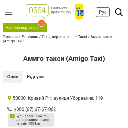
Рус
7
Наші спецпроєкти
Головна
Довідник
Таксі, перевезення
Таксі
Амиго такси
(Amigo Taxi)
Амиго такси (Amigo Taxi)
Опис
Відгуки
50000, Кривий Ріг, вулиця Уборевича, 119
+380 (67) 67-67-062
Будь ласка, скажіть,
що дізналися номер
на сайті 0564.ua