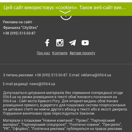
Цей сайт використовує «cookies». Також веб-сайт використовує інтернет-сервіс для збору технічних даних стосовно відвідувачів з метою отримання маркетингової та статистичної інформації. Умови обробки даних відвідувачів сайту див.
〉
Реклама на сайті
Франшиза "CitySites"
+38 (095) 515-50-87
Про нас
Контакти
Автори проєкту
З питань реклами: +38 (095) 515-50-87. E-mail:
reklama@0564.ua
E-mail редакції:
news@0564.ua
Допускається цитування матеріалів без отримання попередньої згоди
0564.ua за умови розміщення в тексті обов'язкового посилання на
0564.ua - Сайт міста Кривого Рогу. Для інтернет-видань обов'язкове
розміщення прямого, відкритого для пошукових систем гіперпосилання
на цитовані статті не нижче другого абзацу в тексті або в якості джерела.
Порушення виняткових прав переслідується Законом.
Матеріали з плашками "Новини компаній", "Промо", "Партнерський
матеріал", "Партнерський спецпроєкт", "Політичні новини", "Пресреліз",
"PR", "Офіційно", "Політична реклама" публікуються на правах реклами.