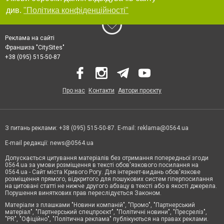
див.
"Політика конфіденційності"
Реклама на сайті
Франшиза "CitySites"
+38 (095) 515-50-87
Про нас
Контакти
Автори проєкту
З питань реклами: +38 (095) 515-50-87. E-mail:
reklama@0564.ua
E-mail редакції:
news@0564.ua
Допускається цитування матеріалів без отримання попередньої згоди
0564.ua за умови розміщення в тексті обов'язкового посилання на
0564.ua - Сайт міста Кривого Рогу. Для інтернет-видань обов'язкове
розміщення прямого, відкритого для пошукових систем гіперпосилання
на цитовані статті не нижче другого абзацу в тексті або в якості джерела.
Порушення виняткових прав переслідується Законом.
Матеріали з плашками "Новини компаній", "Промо", "Партнерський
матеріал", "Партнерський спецпроєкт", "Політичні новини", "Пресреліз",
"PR", "Офіційно", "Політична реклама" публікуються на правах реклами.