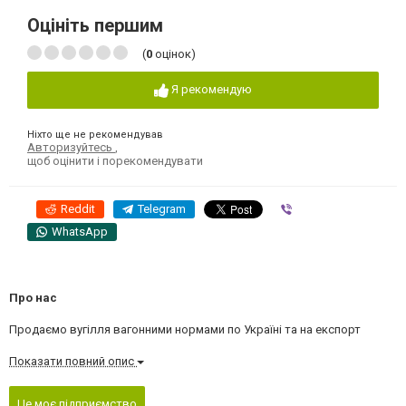
Оцініть першим
(
0
оцінок)
Я рекомендую
Ніхто ще не рекомендував
Авторизуйтесь
,
щоб оцінити і порекомендувати
Reddit
Telegram
Viber
WhatsApp
Про нас
Продаємо вугілля вагонними нормами по Україні та на експорт
Показати повний опис
Це моє підприємство