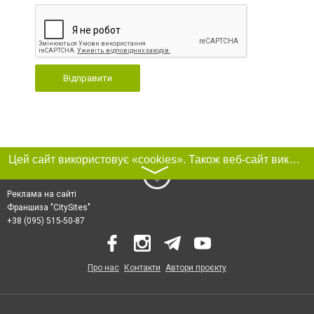
Відправити
Цей сайт використовує «cookies». Також веб-сайт використовує інтернет-сервіс для збору технічних даних стосовно відвідувачів з метою отримання маркетингової та статистичної інформації. Умови обробки даних відвідувачів сайту див.
〉
Реклама на сайті
Франшиза "CitySites"
+38 (095) 515-50-87
Про нас
Контакти
Автори проєкту