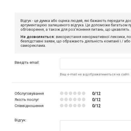
Відгук - це думка або оцінка людей, які бажають передати 
аргументацією залишеного відгука. Це допоможе багатьом пр
обговорення, а також для роз'яснення питань, що цікавлять.
Не дозволяється:
використання ненормативної лексики, по
безпідставні заяви, що ображають діяльність компанії і / або
самореклама.
Введіть email:
Ваш e-mail не відображатиметься на сайті
Обслуговування
0/12
Якість послуг
0/12
Співвідношення
0/12
Відгук: