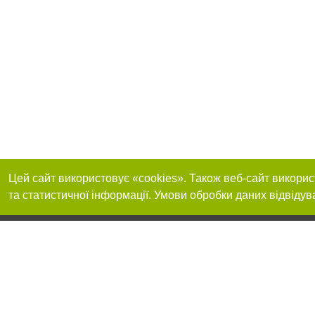
Цей сайт використовує «cookies». Також веб-сайт викорис
та статистичної інформації. Умови обробки даних відвідув
Приєднуйтесь до 
Реклама на сайті
Франшиза "CitySites"
+38 (095) 515-50-87
Про нас
Контакт
З питань реклами: +38 (095) 515-50-87. E-mail:
Допускається цит