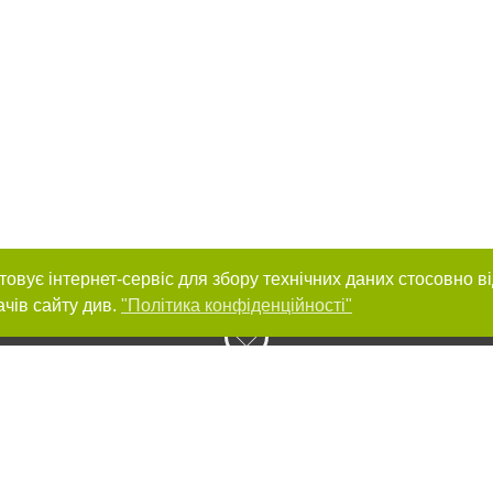
товує інтернет-сервіс для збору технічних даних стосовно в
ачів сайту див.
"Політика конфіденційності"
нас :
и
Автори проєкту
ування матеріалів без отримання попередньої згоди 0564.ua за умови розміщ