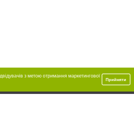
ідвідувачів з метою отримання маркетингової
Прийняти
ення в тексті