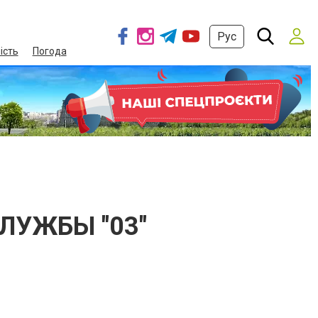
Рус
ість
Погода
ЛУЖБЫ "03"