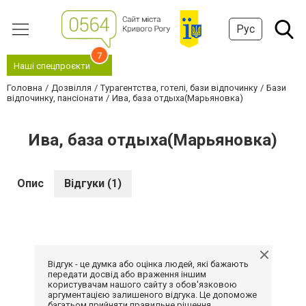
Рус
7
Наші спецпроєкти
Головна
Дозвілля
Турагентства, готелі, бази відпочинку
Бази
відпочинку, пансіонати
Ива, база отдыха(Марьяновка)
Ива, база отдыха(Марьяновка)
Опис
Відгуки (1)
Відгук - це думка або оцінка людей, які бажають
передати досвід або враження іншим
користувачам нашого сайту з обов'язковою
аргументацією залишеного відгука. Це допоможе
багатьом прийняти правильне рішення.