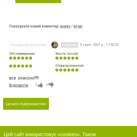
Показувати новий коментар:
внизу
/
вгорі
Татьяна Зражевская
Новичок
5 серп. 2021 р., 17:42:31
Обслуживание
Якість послуг
Співвідношення
все классно!!!!!
0
0
Відповісти
Це моє підприємство
Цей сайт використовує «cookies». Також