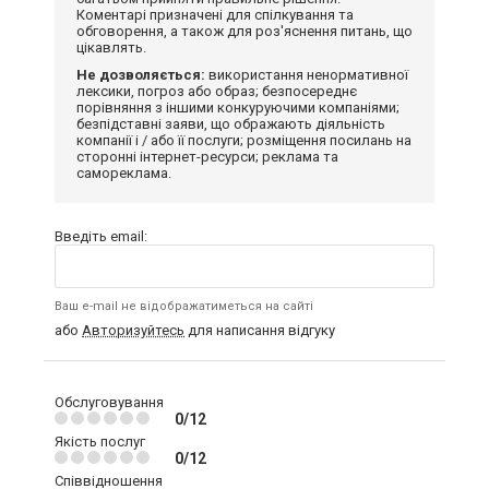
Коментарі призначені для спілкування та
обговорення, а також для роз'яснення питань, що
цікавлять.
Не дозволяється:
використання ненормативної
лексики, погроз або образ; безпосереднє
порівняння з іншими конкуруючими компаніями;
безпідставні заяви, що ображають діяльність
компанії і / або її послуги; розміщення посилань на
сторонні інтернет-ресурси; реклама та
самореклама.
Введіть email:
Ваш e-mail не відображатиметься на сайті
або
Авторизуйтесь
для написання відгуку
Обслуговування
0/12
Якість послуг
0/12
Співвідношення