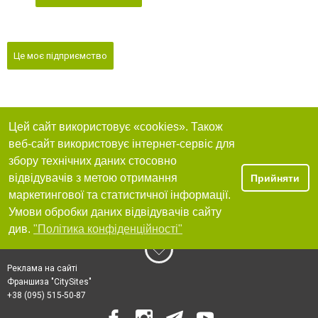
Це моє підприємство
Цей сайт використовує «cookies». Також
веб-сайт використовує інтернет-сервіс для
збору технічних даних стосовно
відвідувачів з метою отримання
Прийняти
маркетингової та статистичної інформації.
Умови обробки даних відвідувачів сайту
див.
"Політика конфіденційності"
Реклама на сайті
Франшиза "CitySites"
+38 (095) 515-50-87