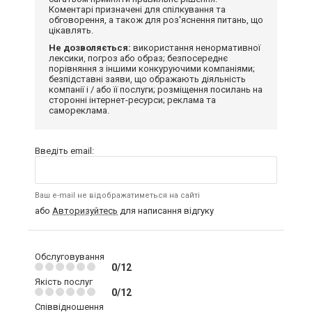
Коментарі призначені для спілкування та
обговорення, а також для роз'яснення питань, що
цікавлять.
Не дозволяється:
використання ненормативної
лексики, погроз або образ; безпосереднє
порівняння з іншими конкуруючими компаніями;
безпідставні заяви, що ображають діяльність
компанії і / або її послуги; розміщення посилань на
сторонні інтернет-ресурси; реклама та
самореклама.
Введіть email:
Ваш e-mail не відображатиметься на сайті
або
Авторизуйтесь
для написання відгуку
Обслуговування
0/12
Якість послуг
0/12
Співвідношення