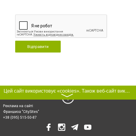
Відправити
Цей сайт використовує «cookies». Також веб-сайт використовує інтернет-сервіс для збору технічних даних стосовно відвідувачів з метою отримання маркетингової та статистичної інформації. Умови обробки даних відвідувачів сайту див.
〉
Реклама на сайті
Франшиза "CitySites"
+38 (095) 515-50-87