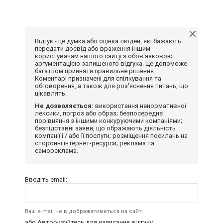
Відгук - це думка або оцінка людей, які бажають
передати досвід або враження іншим
користувачам нашого сайту з обов'язковою
аргументацією залишеного відгука. Це допоможе
багатьом прийняти правильне рішення.
Коментарі призначені для спілкування та
обговорення, а також для роз'яснення питань, що
цікавлять.
Не дозволяється:
використання ненормативної
лексики, погроз або образ; безпосереднє
порівняння з іншими конкуруючими компаніями;
безпідставні заяви, що ображають діяльність
компанії і / або її послуги; розміщення посилань на
сторонні інтернет-ресурси; реклама та
самореклама.
Введіть email:
Ваш e-mail не відображатиметься на сайті
або
Авторизуйтесь
для написання відгуку