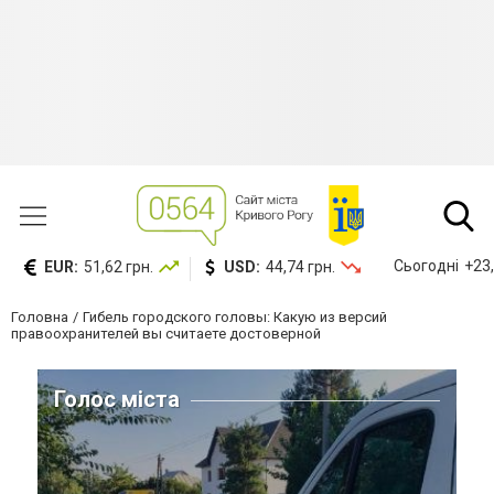
Сьогодні
+23,
EUR:
51,62 грн.
USD:
44,74 грн.
Головна
Гибель городского головы: Какую из версий
правоохранителей вы считаете достоверной
Голос міста