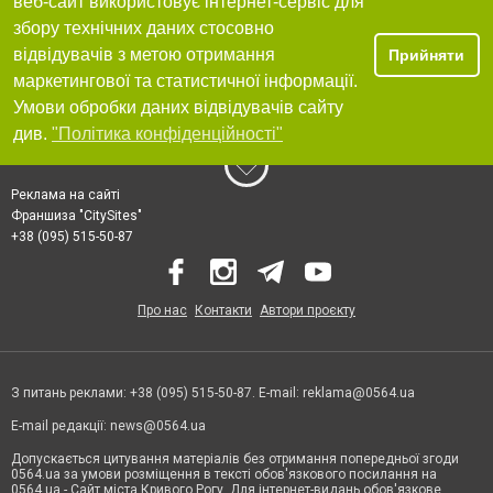
веб-сайт використовує інтернет-сервіс для
збору технічних даних стосовно
відвідувачів з метою отримання
Прийняти
маркетингової та статистичної інформації.
Умови обробки даних відвідувачів сайту
див.
"Політика конфіденційності"
Реклама на сайті
Франшиза "CitySites"
+38 (095) 515-50-87
Про нас
Контакти
Автори проєкту
З питань реклами: +38 (095) 515-50-87. E-mail:
reklama@0564.ua
E-mail редакції:
news@0564.ua
Допускається цитування матеріалів без отримання попередньої згоди
0564.ua за умови розміщення в тексті обов'язкового посилання на
0564.ua - Сайт міста Кривого Рогу. Для інтернет-видань обов'язкове