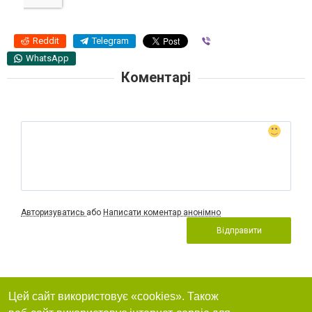
Reddit
Telegram
Viber
WhatsApp
Коментарі
Авторизуватись
або
Написати коментар анонімно
Відправити
Цей сайт використовує «cookies». Також