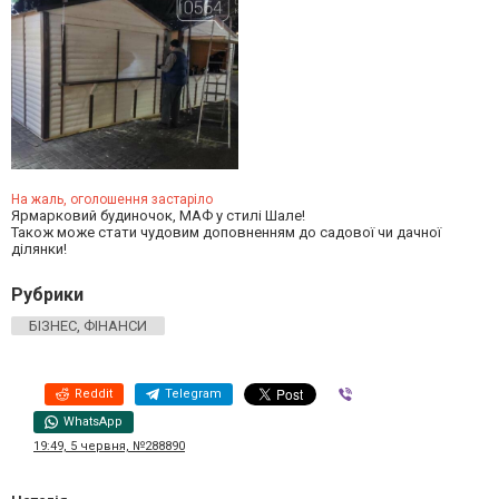
На жаль, оголошення застаріло
Ярмарковий будиночок, МАФ у стилі Шале!
Також може стати чудовим доповненням до садової чи дачної
ділянки!
Рубрики
БІЗНЕС, ФІНАНСИ
Reddit
Telegram
Viber
WhatsApp
19:49, 5 червня, №288890