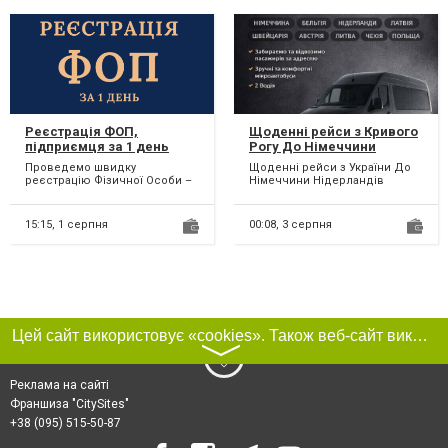
Реєстрація ФОП,
Щоденні рейси з Кривого
підприємця за 1 день
Рогу До Німеччини
Нідерландів Бельгії
Проведемо швидку
Щоденні рейси з України До
Швейцарії
реєстрацію Фізичної Особи –
Німеччини Нідерландів
Підприємця у державному
Бельгії Швейцарії без
реєстрі. Після реєстрації Ви
пересадок! Проїжджаємо...
от...
15:15,
1 серпня
00:08,
3 серпня
Цей сайт використовує «cookies». Також веб-сайт використовує інтернет-сервіс для збору технічних даних стосовно відвідувачів з метою отримання маркетингової та статистичної інформації. Умови обробки даних відвідувачів сайту див.
〉
Реклама на сайті
Франшиза "CitySites"
+38 (095) 515-50-87