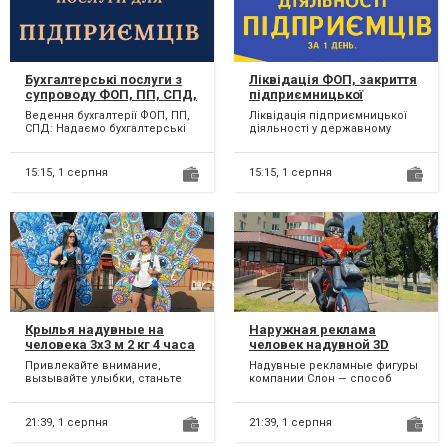
Бухгалтерські послуги з
Ліквідація ФОП, закриття
супроводу ФОП, ПП, СПД,
підприємницької
підприємців. Онлайн.
діяльності ТЕРМІНОВО.
Ведення бухгалтерії ФОП, ПП,
Ліквідація підприємницької
СПД: Надаємо бухгалтерські
діяльності у державному
послуги з ведення та
реєстрі, податковій, фондах
здавання звітів для при...
за 1 день; Здача лік...
15:15,
1 серпня
15:15,
1 серпня
Крылья надувные на
Наружная реклама
человека 3х3 м 2 кг 4 часа
человек надувной 3D
работы на одном заряде
копии товаров,
Привлекайте внимание,
Надувные рекламные фигуры
персонажей, животных
вызывайте улыбки, станьте
компании Слон — способ
3.4 м
центром торжества с
представить продукт,
Надувными крыльями
заведение, увеличить
компании Слон...
видимость...
21:39,
1 серпня
21:39,
1 серпня