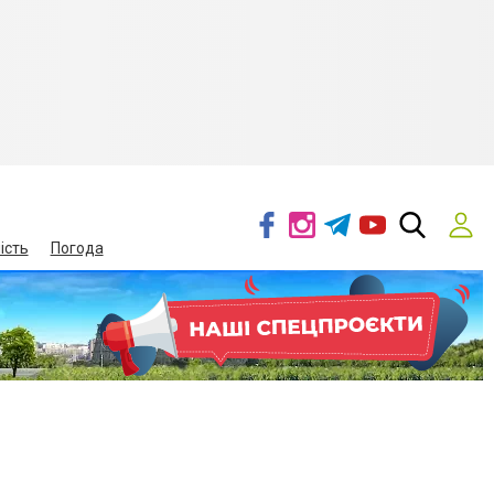
ість
Погода