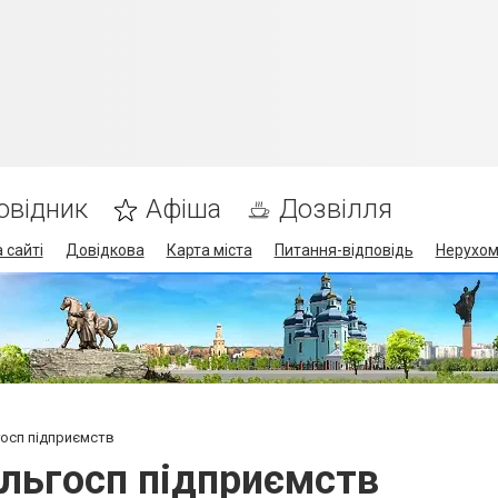
овідник
Афіша
Дозвілля
 сайті
Довідкова
Карта міста
Питання-відповідь
Нерухом
госп підприємств
ільгосп підприємств