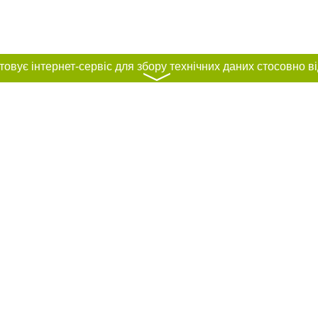
〉
нас :
и
Автори проєкту
ування матеріалів без отримання попередньої згоди 0564.ua за умови розміщ
силання на 0564.ua - Сайт міста Кривого Рогу. Для інтернет-видань обов'язк
го для пошукових систем гіперпосилання на цитовані статті не нижче другого
рела. Порушення виняткових прав переслідується Законом.
ками "Новини компаній", "Промо", "Партнерський матеріал", "Партнерський спе
", "Пресреліз", "PR", "Офіційно", "Політична реклама" публікуються на правах 