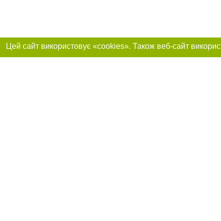
Приєднуйтесь до 
Реклама на сайті
Франшиза "CitySites"
+38 (095) 515-50-87
Про нас
Контакт
З питань реклами: +38 (095) 515-50-87. E-mail:
Допускається цит
reklama@0564.ua
обов'язкового по
прямого, відкрито
або в якості дже
E-mail редакції:
news@0564.ua
Матеріали з плаш
"Політичні новини