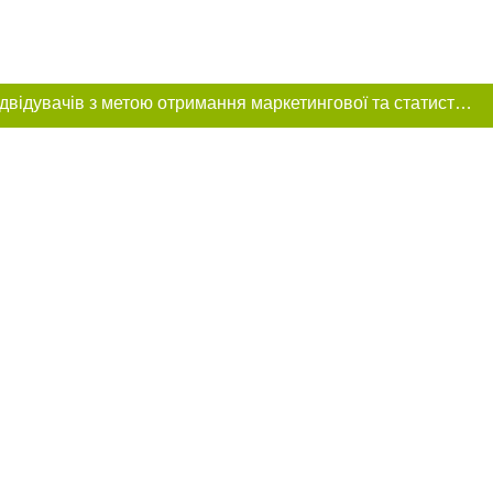
Цей сайт використовує «cookies». Також веб-сайт використовує інтернет-сервіс для збору технічних даних стосовно відвідувачів з метою отримання маркетингової та статистичної інформації. Умови обробки даних відвідувачів сайту див.
ення в тексті
ове розміщення
 абзацу в тексті
цпроєкт",
реклами.