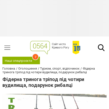
7
Наші спецпроєкти
Головна
Оголошення
Туризм, спорт, відпочинок
Фідерна
тринога тріпод під чотири вудилища, подарунок рибалці
Фідерна тринога тріпод під чотири
вудилища, подарунок рибалці