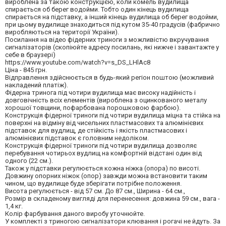
вироблена за такою конструкцією, коли комель вудилища
спирається об берег водойми. Тобто один кінець вудилища
спирається на підставку, а інший кінець вудилища об берег водойми,
при цьому вудилище знаходиться під кутом 35-40 градусів (фабрично
виробляються на території України).
Посилання на відео фідерних триноги з можливістю вкручування
сигналізаторів (скопіюйте адресу посилань, які нижче і завантажте у
себе в браузері)
https://www.youtube.com/watch?v=s_DS_LHlAc8
Ціна - 845 грн.
Відправлення здійснюється в будь-який регіон поштою (можливий
накладений платіж).
Фідерна тринога під чотири вудилища має високу надійність і
довговічність всіх елементів (вироблена з оцинкованого металу
хорошої товщини, пофарбована порошковою фарбою).
Конструкція фідерної триноги під чотири вудилища міцна та стійка на
поверхні на відміну від чисельних пластмасових та алюмінієвих
підставок для вудлищ, де стійкість і якість пластмасових і
алюмінієвих підставок є головним недоліком.
Конструкція фідерної триноги під чотири вудилища дозволяє
перебування чотирьох вудлищ на комфортній відстані один від
одного (22 см.).
Також у підставки регулюється кожна ніжка (опора) по висоті.
Довжину опорних ніжок (опор) завжди можна встановити таким
чином, що вудилище буде зберігати потрібне положення.
Висота регулюється - від 57 см. До 87 см., Ширина - 64 см.,
Розмір в складеному вигляді для перенесення: довжина 59 см., вага -
1,4 кг.
Колір фарбування даного виробу уточнюйте.
У комплекті з триногою сигналізатори клювання і рогачі не йдуть. За