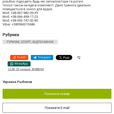
різьбою підходять будь-які сигналізатори та рогачі.
Чохол також не йде в комплекті. Дана тринога ідеально
поміщається в чохол для вудок.
Моб. +38-067-982-09-39
Моб. +38-066-499-17-25
Моб. +38-093-747-02-85
Viber: +380966313686
Рубрики
ТУРИЗМ, СПОРТ, ВІДПОЧИНОК
Reddit
Telegram
Viber
WhatsApp
12:08, 29 червня, №288760
Украина Рыболов
Показати номер
Показати E-mail