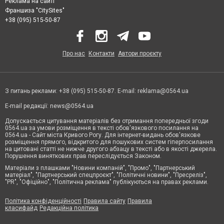
Реклама на сайті
Франшиза "CitySites"
+38 (095) 515-50-87
Про нас
Контакти
Автори проєкту
З питань реклами: +38 (095) 515-50-87. E-mail:
reklama@0564.ua
E-mail редакції:
news@0564.ua
Допускається цитування матеріалів без отримання попередньої згоди
0564.ua за умови розміщення в тексті обов'язкового посилання на
0564.ua - Сайт міста Кривого Рогу. Для інтернет-видань обов'язкове
розміщення прямого, відкритого для пошукових систем гіперпосилання
на цитовані статті не нижче другого абзацу в тексті або в якості джерела.
Порушення виняткових прав переслідується Законом.
Матеріали з плашками "Новини компаній", "Промо", "Партнерський
матеріал", "Партнерський спецпроєкт", "Політичні новини", "Пресреліз",
"PR", "Офіційно", "Політична реклама" публікуються на правах реклами.
Політика конфіденційності
Правила сайту
Правила
класифайд
Редакційна політика