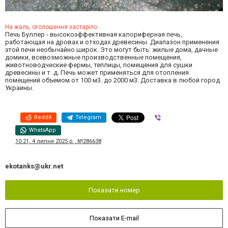
На жаль, оголошення застаріло
Печь Буллер - высокоэффективная калориферная печь,
работающая на дровах и отходах древесины. Диапазон применения
этой печи необычайно широк. Это могут быть: жилые дома, дачные
домики, всевозможные производственные помещения,
животноводческие фермы, теплицы, помещения для сушки
древесины и т. д. Печь может применяться для отопления
помещений объемом от 100 м3. до 2000 м3. Доставка в любой город
Украины.
Reddit
Telegram
Viber
WhatsApp
10:21, 4 липня 2025 р., №286638
ekotanks@ukr.net
Показати номер
Показати E-mail