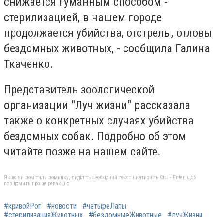
снижается гуманным способом -
стерилизацией, в нашем городе
продолжается убийства, отстрелы, отловы
бездомных животных, - сообщила Галина
Ткаченко.
Представитель зоологической
организации "Луч жизни" рассказала
также о конкретных случаях убийства
бездомных собак. Подробно об этом
читайте позже на нашем сайте.
Якщо ви помітили помилку, виділіть необхідний текст і натисніть Ctrl + Enter, щоб
повідомити про це редакцію
#кривойРог
#новости
#четыреЛапы
#стерилизацияЖивотных
#бездомныеЖивотные
#лучЖизни