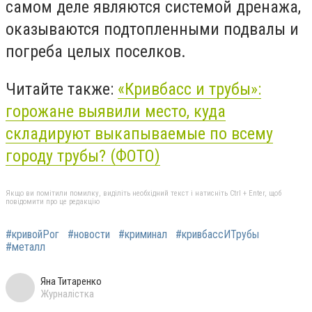
самом деле являются системой дренажа,
оказываются подтопленными подвалы и
погреба целых поселков.
Читайте также:
«Кривбасс и трубы»:
горожане выявили место, куда
складируют выкапываемые по всему
городу трубы? (ФОТО)
Якщо ви помітили помилку, виділіть необхідний текст і натисніть Ctrl + Enter, щоб
повідомити про це редакцію
#кривойРог
#новости
#криминал
#кривбассИТрубы
#металл
Яна Титаренко
Журналістка