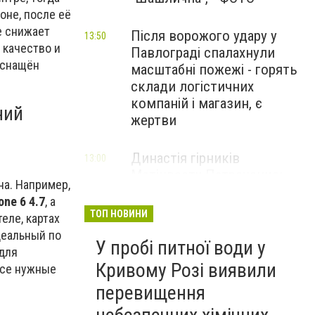
оне, после её
е снижает
Після ворожого удару у
13:50
 качество и
Павлограді спалахнули
оснащён
масштабні пожежі - горять
склади логістичних
компаній і магазин, є
ний
жертви
Династія гірників
13:00
Метінвесту Патреченко:
а. Например,
Істинно не рветься зв’язок
ne 6 4.7
, а
поколінь там, де панує
ТОП НОВИНИ
еле, картах
повага
еальный по
У пробі питної води у
НОВИНИ КОМПАНІЙ
 для
Кривому Розі виявили
все нужные
Літній відпочинок 2026 у
13:00
перевищення
Кривому Розі
ПАРТНЕРСЬКИЙ СПЕЦПРОЄКТ