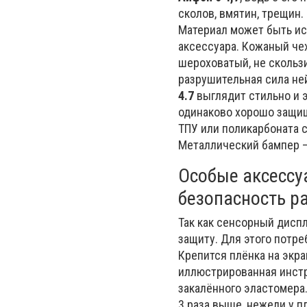
сколов, вмятин, трещин.
Материал может быть ис
аксессуара. Кожаный чех
шероховатый, не скользи
разрушительная сила не
4.7
выглядит стильно и э
одинаково хорошо защища
ТПУ или поликарбоната 
Металлический бампер –
Особые аксессу
безопасность р
Так как сенсорный дисп
защиту. Для этого потр
Крепится плёнка на экр
иллюстрированная инстру
закалённого эластомера.
3 раза выше, нежели у п