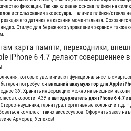
ачество фиксации. Так как клеевая основа плёнки на силик
ледов использования аксессуара. Наличие плёнки/стекла н
реакция его датчика на касания моментальная. Сохранится
видео. Стилус для бережного управления экраном также 
м.
нам карта памяти, переходники, внеш
le iPhone 6 4.7 делают совершеннее в
ы
лнения, которые увеличивают функциональность смартфон
 батареи потребуется
внешний аккумулятор для Apple iPho
водное ЗУ. Хранить информацию можно на внешнем накопит
класса скорости. АЗУ и
автодержатель для iPhone 6 4.7
ид
 Стерео-наушники, гарнитура, портативные колонки и т.д. –
оваться комплект таких аксессуаров. Оформить заказ на 
азине Арморед. Успехов!