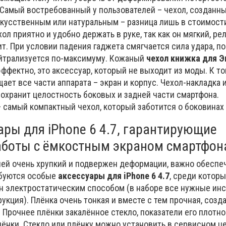
 Самый востребованный у пользователей – чехол, созданны
кусственным или натуральным – разница лишь в стоимости
ол приятно и удобно держать в руке, так как он мягкий, ре
т. При условии падения гаджета смягчается сила удара, по
йтрализуется по-максимуму. Кожаный
чехол книжка для Э
ффектно, это аксессуар, который не выходит из моды. К то
ет все части аппарата – экран и корпус. Чехол-накладка и
сохранит целостность боковых и задней части смартфона.
 самый компактный чехол, который заботится о боковинах 
ары для iPhone 6 4.7, гарантирующие
аботы с ёмкостным экраном смартфон
лей очень хрупкий и подвержен деформации, важно обеспеч
ебуются особые
аксессуары для iPhone 6 4.7
, среди которы
ан электростатическим способом (в наборе все нужные ин
кция). Плёнка очень тонкая и вместе с тем прочная, созда
 Прочнее плёнки закалённое стекло, показатели его плотнос
лёнки. Стекло или плёнку можно установить в сервисном це