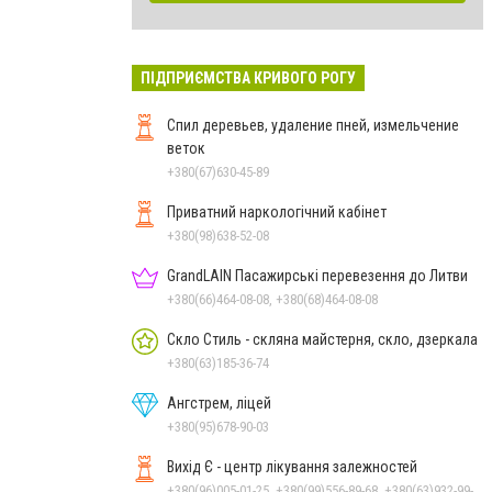
ПІДПРИЄМСТВА КРИВОГО РОГУ
Спил деревьев, удаление пней, измельчение
веток
+380(67)630-45-89
Приватний наркологічний кабінет
+380(98)638-52-08
GrandLAIN Пасажирські перевезення до Литви
+380(66)464-08-08, +380(68)464-08-08
Скло Стиль - скляна майстерня, скло, дзеркала
+380(63)185-36-74
Ангстрем, ліцей
+380(95)678-90-03
Вихід Є - центр лікування залежностей
+380(96)005-01-25, +380(99)556-89-68, +380(63)932-99-39, +380(98)033-00-93