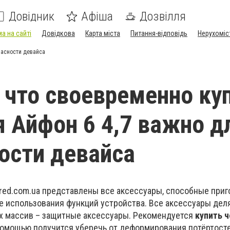
Довідник
Афіша
Дозвілля
а на сайті
Довідкова
Карта міста
Питання-відповідь
Нерухоміс
пасности девайса
 что своевременно ку
я Айфон 6 4,7 важно д
ости девайса
ored.com.ua представлены все аксессуары, способные приг
е использования функций устройства. Все аксессуары дел
их массив – защитные аксессуары. Рекомендуется
купить ч
 помощью получится уберечь от деформирования потёртосте