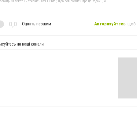
бхідний текст і натисніть Ctrl + Enter, щоб повідомити про це редакцію
0,0
Оцініть першим
Авторизуйтесь
, щоб
исуйтесь на наші канали