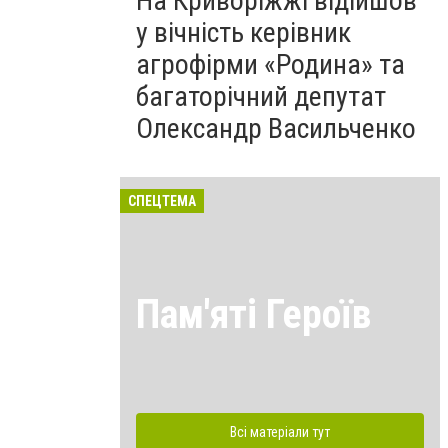
На Криворіжжі відійшов
у вічність керівник
агрофірми «Родина» та
багаторічний депутат
Олександр Васильченко
СПЕЦТЕМА
Пам'яті Героїв
Всі матеріали тут