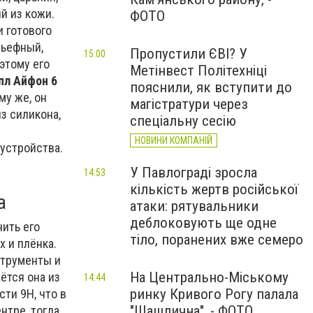
й из кожи.
ФОТО
 готового
льефный,
Пропустили ЄВІ? У
15:00
этому его
Метінвест Політехніці
пл Айфон 6
пояснили, як вступити до
му же, он
магістратури через
з силикона,
спеціальну сесію
НОВИНИ КОМПАНІЙ
устройства.
У Павлограді зросла
14:53
кількість жертв російської
а
атаки: рятувальники
деблоковують ще одне
ить его
тіло, поранених вже семеро
х и плёнка.
струменты и
На Центрально-Міському
ётся она из
14:44
ринку Кривого Рогу палала
ти 9Н, что в
"Шашлична", - ФОТО
нтре, тогда