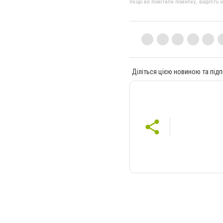
Якщо ви помітили помилку, виділіть нео
Діліться цією новиною та підп