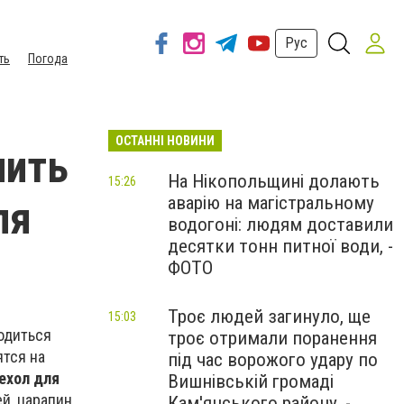
Рус
ть
Погода
ОСТАННІ НОВИНИ
пить
На Нікопольщині долають
15:26
аварію на магістральному
ля
водогоні: людям доставили
десятки тонн питної води, -
ФОТО
Троє людей загинуло, ще
15:03
одиться
троє отримали поранення
ятся на
під час ворожого удару по
ехол для
Вишнівській громаді
й, царапин,
Кам'янського району, -