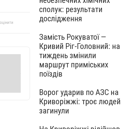
небезпечних хімічних
сполук: результати
дослідження
 оцінити
Замість Рокуватої —
Кривий Ріг-Головний: на
тиждень змінили
маршрут приміських
поїздів
Ворог ударив по АЗС на
Криворіжжі: троє людей
загинули