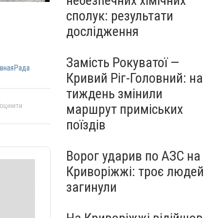
небезпечних хімічних
сполук: результати
дослідження
Замість Рокуватої —
внаяРада
Кривий Ріг-Головний: на
тиждень змінили
маршрут приміських
 оцінити
поїздів
Ворог ударив по АЗС на
Криворіжжі: троє людей
загинули