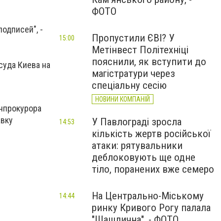
ФОТО
одписей", -
Пропустили ЄВІ? У
15:00
Метінвест Політехніці
пояснили, як вступити до
суда Киева на
магістратури через
спеціальну сесію
НОВИНИ КОМПАНІЙ
енпрокурора
авку
У Павлограді зросла
14:53
кількість жертв російської
атаки: рятувальники
деблоковують ще одне
тіло, поранених вже семеро
На Центрально-Міському
14:44
ринку Кривого Рогу палала
"Шашлична", - ФОТО