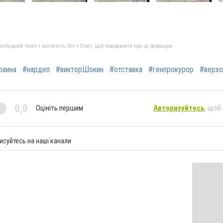
бхідний текст і натисніть Ctrl + Enter, щоб повідомити про це редакцію
раина
#нардеп
#викторШокин
#отставка
#генпрокурор
#верхо
0,0
Оцініть першим
Авторизуйтесь
, щоб
исуйтесь на наші канали