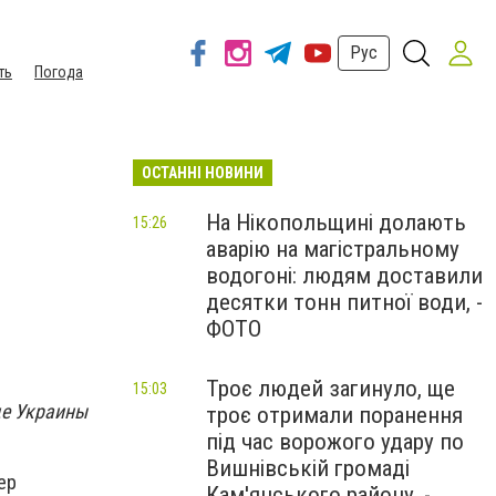
Рус
ть
Погода
ОСТАННІ НОВИНИ
На Нікопольщині долають
15:26
аварію на магістральному
водогоні: людям доставили
десятки тонн питної води, -
ФОТО
Троє людей загинуло, ще
15:03
де Украины
троє отримали поранення
під час ворожого удару по
Вишнівській громаді
ер
Кам'янського району, -