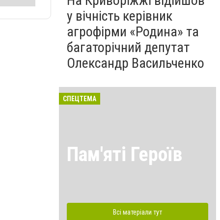
На Криворіжжі відійшов
у вічність керівник
агрофірми «Родина» та
багаторічний депутат
Олександр Васильченко
СПЕЦТЕМА
Пам'яті Героїв
Всі матеріали тут