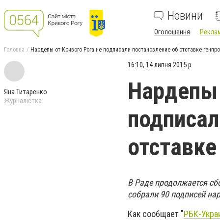
Новини
Оголошення
Реклам
Головна
Нардепы от Кривого Рога не подписали постановление об отставке генпр
16:10, 14 липня 2015 р.
Нардепы 
Яна Титаренко
Журналістка
подписал
отставке
В Раде продолжается сб
собрали 90 подписей нар
Как сообщает "
РБК-Укра