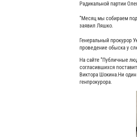
Радикальной партии Оле
"Месяц мы собираем подп
заявил Ляшко.
Генеральный прокурор У
проведение обыска у сл
На сайте "Публичные лю
согласившихся поставит
Виктора Шокина.Ни один 
генпрокурора.