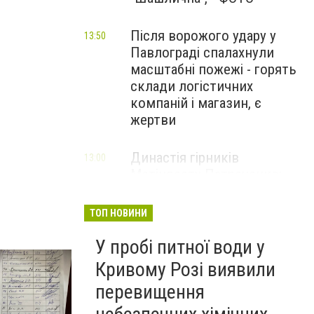
Після ворожого удару у
13:50
Павлограді спалахнули
масштабні пожежі - горять
склади логістичних
компаній і магазин, є
жертви
Династія гірників
13:00
Метінвесту Патреченко:
Істинно не рветься зв’язок
поколінь там, де панує
ТОП НОВИНИ
повага
У пробі питної води у
НОВИНИ КОМПАНІЙ
Кривому Розі виявили
Літній відпочинок 2026 у
13:00
перевищення
Кривому Розі
ПАРТНЕРСЬКИЙ СПЕЦПРОЄКТ