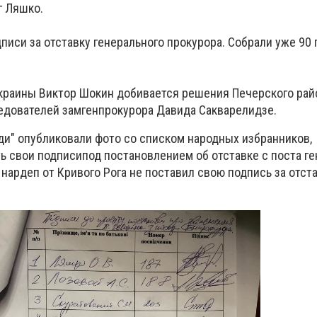
г Ляшко.
иси за отставку генерального прокурора. Собрали уже 90 п
краины Виктор Шокин добивается решения Печерского рай
едователей замгенпрокурора Давида Сакварелидзе.
ди" опубликовали фото со списком народных избранников,
ь свои подписипод постановлением об отставке с поста г
нардеп от Кривого Рога не поставил свою подпись за отст