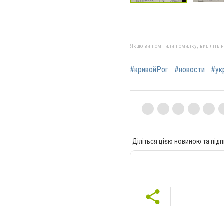
Якщо ви помітили помилку, виділіть нео
#кривойРог
#новости
#ук
Діліться цією новиною та підп