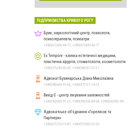
ПІДПРИЄМСТВА КРИВОГО РОГУ
Брик, наркологічний центр, психологи,
психотерапевти, психіатри
+380(67)400-44-77, +380(67)400-44-77
Ex Tempore - клініка естетичної медицини,
пластична хірургія, стоматологія, косметологія
+380(97)283-83-83, +380(98)537-07-27
Адвокат Бузинарська Діана Миколаївна
+380(98)669-91-06, +380(67)721-14-29
Вихід Є - центр лікування залежностей
+380(96)005-01-25, +380(99)556-89-68, +380(63)932-99-39, +380(98)033-00-93
Адвокатське об’єднання «Гореліков та
Партнери»
+380(67)726-19-87, +380(97)003-33-30