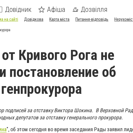
Довідник
Афіша
Дозвілля
а на сайті
Довідкова
Карта міста
Питання-відповідь
Нерухоміс
окурора
от Кривого Рога не
и постановление об
 генпрокурора
ор подписей за отставку Виктора Шокина. В Верховной Ра
одных депутатов за отставку генерального прокурора.
ина
", об этом сегодня во время заседания Рады заявил лид