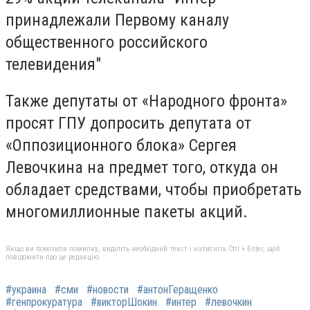
принадлежали Первому каналу
общественного российского
телевидения"
Также депутаты от «Народного фронта»
просят ГПУ допросить депутата от
«Оппозиционного блока» Сергея
Левочкина на предмет того, откуда он
обладает средствами, чтобы приобретать
многомиллионные пакеты акций.
Якщо ви помітили помилку, виділіть необхідний текст і натисніть Ctrl + Enter, щоб
повідомити про це редакцію
#украина
#сми
#новости
#антонГеращенко
#генпрокуратура
#викторШокин
#интер
#левочкин