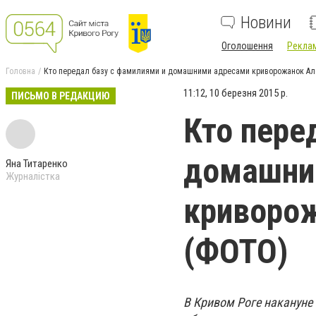
Новини
Оголошення
Реклам
Головна
Кто передал базу с фамилиями и домашними адресами криворожанок Ал
11:12, 10 березня 2015 р.
ПИСЬМО В РЕДАКЦИЮ
Кто пере
домашни
Яна Титаренко
Журналістка
криворож
(ФОТО)
В Кривом Роге накануне