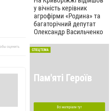
На Криворіжжі відійшов
у вічність керівник
агрофірми «Родина» та
багаторічний депутат
Олександр Васильченко
тобы оценить
СПЕЦТЕМА
Пам'яті Героїв
Всі матеріали тут