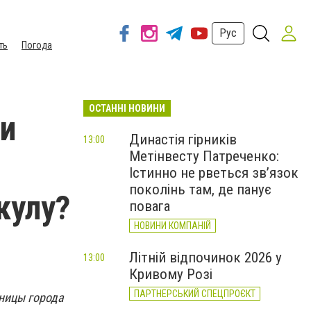
Рус
ть
Погода
ОСТАННІ НОВИНИ
 и
Династія гірників
13:00
Метінвесту Патреченко:
Істинно не рветься зв’язок
поколінь там, де панує
кулу?
повага
НОВИНИ КОМПАНІЙ
Літній відпочинок 2026 у
13:00
Кривому Розі
ПАРТНЕРСЬКИЙ СПЕЦПРОЄКТ
ницы города