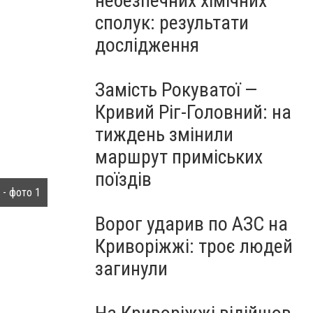
небезпечних хімічних
сполук: результати
дослідження
Замість Рокуватої —
Кривий Ріг-Головний: на
тиждень змінили
маршрут приміських
поїздів
 - фото 1
Кто «слил» базу с персональными данными кривор
Ворог ударив по АЗС на
Криворіжжі: троє людей
загинули