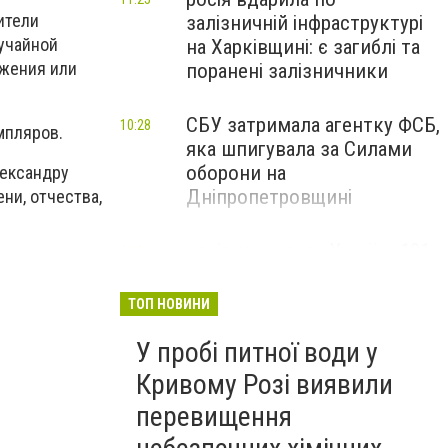
ители
залізничній інфраструктурі
лучайной
на Харківщині: є загиблі та
ожения или
поранені залізничники
СБУ затримала агентку ФСБ,
10:28
мпляров.
яка шпигувала за Силами
оборони на
Александру
Дніпропетровщині
ни, отчества,
росія атакувала Україну 101
09:28
дроном і чотирма ракетами:
українська ППО
ТОП НОВИНИ
знешкодила 66
безпілотників
У пробі питної води у
Кривому Розі виявили
перевищення