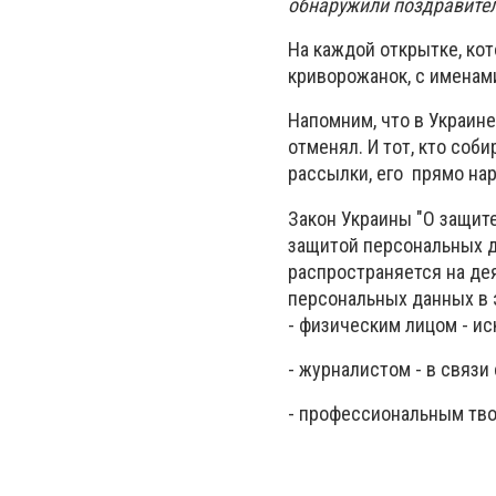
обнаружили поздравител
На каждой открытке, ко
криворожанок, с именам
Напомним, что в Украине
отменял. И тот, кто соб
рассылки, его прямо н
Закон Украины "О защите
защитой персональных д
распространяется на де
персональных данных в э
- физическим лицом - и
- журналистом - в связ
- профессиональным тво