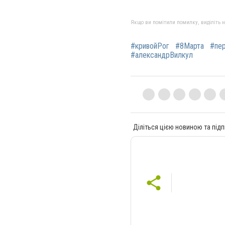
Якщо ви помітили помилку, виділіть нео
#кривойРог
#8Марта
#пе
#александрВилкул
Діліться цією новиною та підп