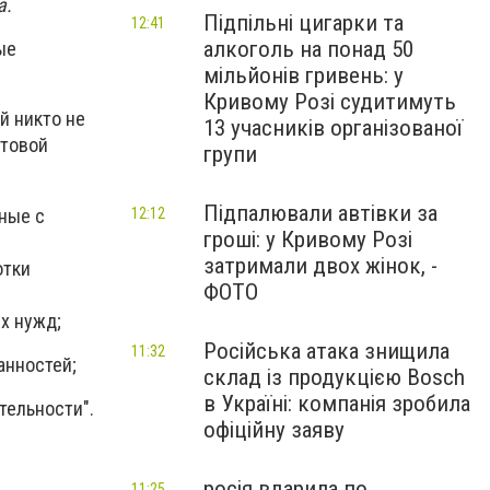
а.
Підпільні цигарки та
12:41
алкоголь на понад 50
ые
мільйонів гривень: у
Кривому Розі судитимуть
й никто не
13 учасників організованої
чтовой
групи
Підпалювали автівки за
нные с
12:12
гроші: у Кривому Розі
затримали двох жінок, -
отки
ФОТО
х нужд;
Російська атака знищила
11:32
анностей;
склад із продукцією Bosch
в Україні: компанія зробила
тельности".
офіційну заяву
росія вдарила по
11:25