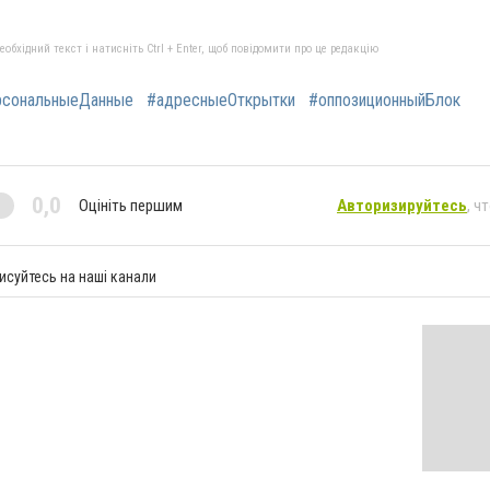
бхідний текст і натисніть Ctrl + Enter, щоб повідомити про це редакцію
рсональныеДанные
#адресныеОткрытки
#оппозиционныйБлок
0,0
Оцініть першим
Авторизируйтесь
, ч
исуйтесь на наші канали