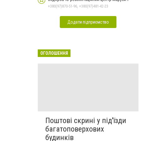
+380(97)870-51-96, +380(97)481-42-23
Додати підприємство
ОГОЛОШЕННЯ
Поштові скрині у під'їзди
багатоповерхових
будинків