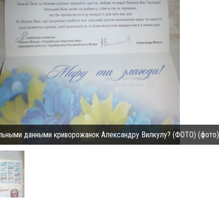
альными данными криворожанок Александру Вилкулу? (ФОТО) (фото)