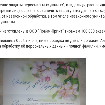
чение защиты персональных данных", владельцы, распоряд
третьи лица обязаны обеспечить защиту этих данных от с
 от незаконной обработки, в том числе незаконного уничт
 данным.
 изготовлены в ООО "Прайм-Принт" тиражем 100 000 экзе
тельница 0564, ни она, ни её соседка не давали согласия 
а обработку её персональных данных - полной фамилии, име