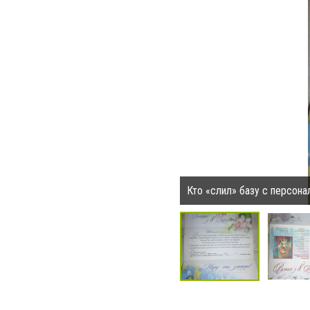
Кто «слил» базу с персон