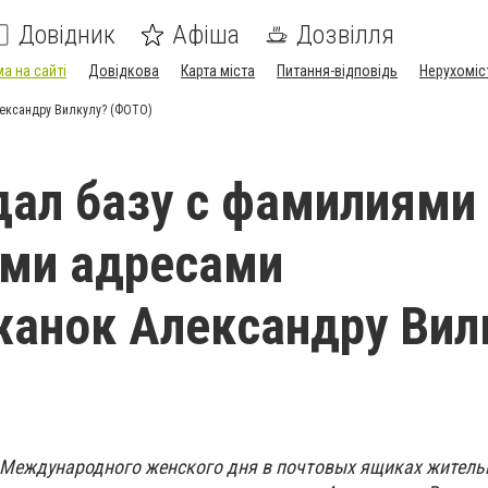
Довідник
Афіша
Дозвілля
а на сайті
Довідкова
Карта міста
Питання-відповідь
Нерухоміс
ександру Вилкулу? (ФОТО)
дал базу с фамилиями
ми адресами
анок Александру Вил
 Международного женского дня в почтовых ящиках житель