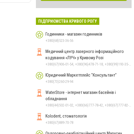
ПІДПРИЄМСТВА КРИВОГО РОГУ
Годинники - магазин годинників
+380(68)523-36-56
Медичний центр лазерного інформаційного
кодування «ЛУЧ» у Кривому Розі
+380(67)906-01-54, +380(96)478-71-18, +380(99)193-35-25
Юридичний Маркетплейс "Консультант"
+380(73)260-29-94
WaterStore - інтернет магазин басейнів і
обладнання
+380(44)502-01-02, +380(66)777-78-42, +380(67)777-82-19, +380(67)890-80-80, +380(73)890-80-80, +380(44)502-01-03
Kolodent, стоматологія
+380(67)889-70-78
Оздоровчо-реабілітаційний центр Марусич