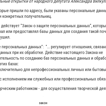
ьные открытки от народного депутата Александра Вилкул
торые пришли по адресу, были указаны персональные данн
и конкретных получательниц.
 действует "Закон о защите персональных данных", которы
ирал или предоставлял базы данных для создания такой по
арушил.
 персональных данных": "... регулирует отношения, связа
анных при их обработке. Действие настоящего Закона не
ятельность по созданию баз персональных данных и обраб
тих базах:
сключительно для непрофессиональных личных или бытовы
и с исполнением им служебных или профессиональных обяз
рческим работником - для осуществления творческой дея
закон