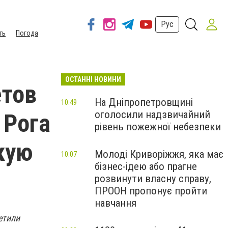
Рус
ть
Погода
ОСТАННІ НОВИНИ
етов
На Дніпропетровщині
10:49
оголосили надзвичайний
 Рога
рівень пожежної небезпеки
кую
Молоді Криворіжжя, яка має
10:07
бізнес-ідею або прагне
розвинути власну справу,
ПРООН пропонує пройти
навчання
етили