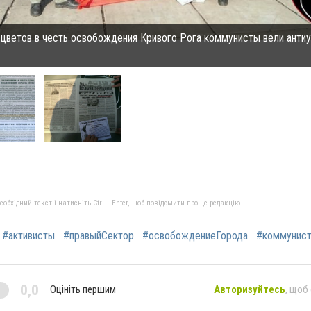
 цветов в честь освобождения Кривого Рога коммунисты вели анти
бхідний текст і натисніть Ctrl + Enter, щоб повідомити про це редакцію
#активисты
#правыйСектор
#освобождениеГорода
#коммунист
0,0
Оцініть першим
Авторизуйтесь
, щоб