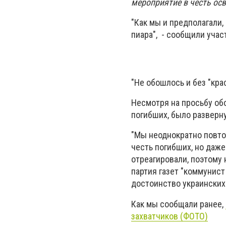
мероприятие в честь ос
"Как мы и предполагали
пиара", - сообщили учас
"Не обошлось и без "кра
Несмотря на просьбу об
погибших, было разверну
"Мы неоднократно повто
честь погибших, но даж
отреагировали, поэтому
партия газет "коммунист
достоинство украинских 
Как мы сообщали ранее,
захватчиков (ФОТО)