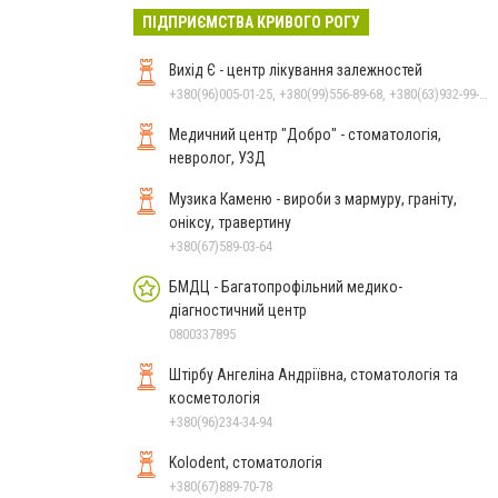
ПІДПРИЄМСТВА КРИВОГО РОГУ
Вихід Є - центр лікування залежностей
+380(96)005-01-25, +380(99)556-89-68, +380(63)932-99-39, +380(98)033-00-93
Медичний центр "Добро" - стоматологія,
невролог, УЗД
Музика Каменю - вироби з мармуру, граніту,
оніксу, травертину
+380(67)589-03-64
БМДЦ - Багатопрофільний медико-
діагностичний центр
0800337895
Штірбу Ангеліна Андріївна, стоматологія та
косметологія
+380(96)234-34-94
Kolodent, стоматологія
+380(67)889-70-78