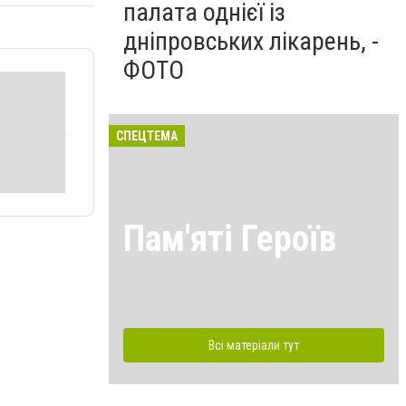
палата однієї із
дніпровських лікарень, -
ФОТО
СПЕЦТЕМА
Пам'яті Героїв
Всі матеріали тут