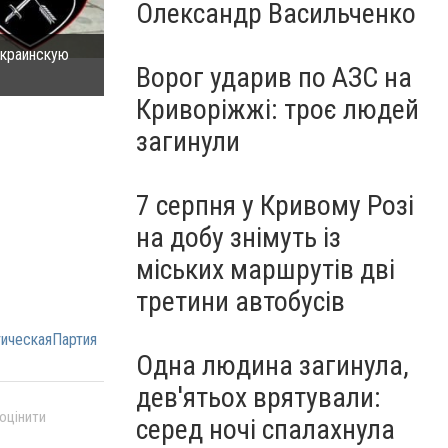
Олександр Васильченко
украинскую
Активисты: На возложении цветов в честь освобо
Ворог ударив по АЗС на
агитацию (фото) - фото 2
Криворіжжі: троє людей
загинули
7 серпня у Кривому Розі
на добу знімуть із
міських маршрутів дві
третини автобусів
ическаяПартия
Одна людина загинула,
дев'ятьох врятували:
 оцінити
серед ночі спалахнула