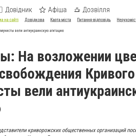
Довідник
Афіша
Дозвілля
а на сайті
Довідкова
Карта міста
Питання-відповідь
Нерухоміс
ммунисты вели антиукраинскую агитацию
ы: На возложении цв
освобождения Кривого
ты вели антиукраинс
ю
редставители криворожских общественных организаций пос