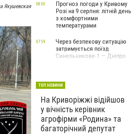
Прогноз погоди у Кривому
08:00
на Якушевская
Розі на 9 серпня: літній день
з комфортними
температурами
Через безпекову ситуацію
07:59
затримується поїзд
Синельникове-1 — Дніпро
ТОП НОВИНИ
На Криворіжжі відійшов
у вічність керівник
агрофірми «Родина» та
багаторічний депутат