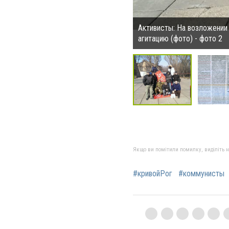
Активисты: На возложении
агитацию (фото) - фото 2
Якщо ви помітили помилку, виділіть нео
#кривойРог
#коммунисты