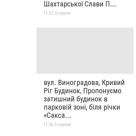
Шахтарської Слави П...
11:27, 6 серпня
вул. Виноградова, Кривий
Ріг Будинок, Пропонуємо
затишний будинок в
парковій зоні, біля річки
«Сакса...
11:26, 6 серпня