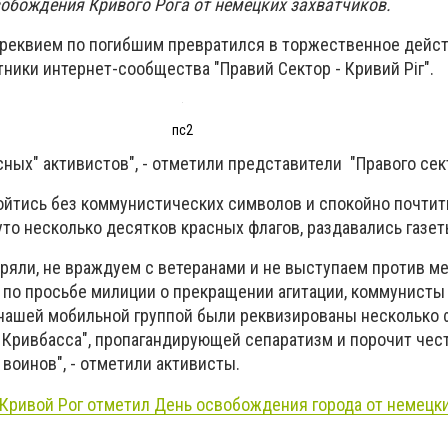
вобождения Кривого Рога от немецких захватчиков.
, реквием по погибшим превратился в торжественное дейс
тники интернет-сообщества "Правий Сектор - Кривий Ріг".
пс2
сных" активистов", - отметили представители "Правого сек
ойтись без коммунистических символов и спокойно почтит
то несколько десятков красных флагов, раздавались газет
ряли, не враждуем с ветеранами и не выступаем против м
е по просьбе милиции о прекращении агитации, коммунисты
 нашей мобильной группой были реквизированы несколько 
 Кривбасса", пропагандирующей сепаратизм и порочит чест
воинов", - отметили активисты.
Кривой Рог отметил День освобождения города от немецк