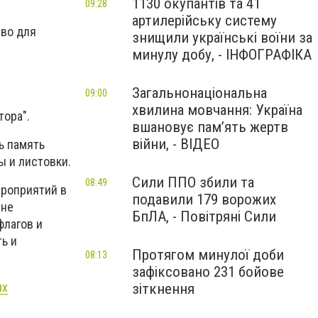
1130 окупантів та 41
09:28
артилерійську систему
тво для
знищили українські воїни за
минулу добу, - ІНФОГРАФІКА
Загальнонаціональна
09:00
хвилина мовчання: Україна
тора".
вшановує пам’ять жертв
війни, - ВІДЕО
ь память
ы и листовки.
Сили ППО збили та
08:49
ероприятий в
подавили 179 ворожих
 не
БпЛА, - Повітряні Сили
флагов и
ь и
Протягом минулої доби
08:13
зафіксовано 231 бойове
их
зіткнення