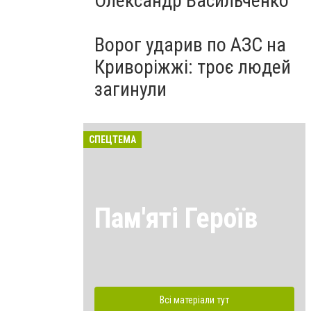
Олександр Васильченко
Ворог ударив по АЗС на
Криворіжжі: троє людей
загинули
СПЕЦТЕМА
Пам'яті Героїв
Всі матеріали тут