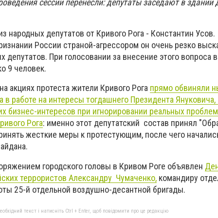
роведения сессии перенесли: депутаты заседают в здании
з народных депутатов от Кривого Рога - Константин Усов.
ризнании России страной-агрессором он очень резко выск
х депутатов. При голосовании за внесение этого вопроса в
ко 9 человек.
на акциях протеста жители Кривого Рога
прямо обвиняли 
а в работе на интересы тогдашнего Президента Януковича,
их бизнес-интересов при игнорировании реальных проблем
ривого Рога
: именно этот депутатский состав принял "Обр
ринять жесткие меры к протестующим, после чего началис
айдана.
споряжением городского головы в Кривом Роге объявлен
Ден
йских террористов Александру Чумаченко,
командиру отде
ты 25-й отдельной воздушно-десантной бригады.
бхідний текст і натисніть Ctrl + Enter, щоб повідомити про це редакцію