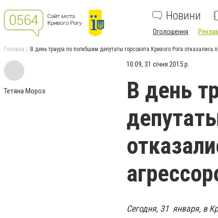
Новини
Оголошення
Реклам
Головна
В день траура по погибшим депутаты горсовета Кривого Рога отказались 
10:09, 31 січня 2015 р.
В день т
Тетяна Мороз
депутаты
отказали
агрессор
Сегодня, 31 января, в К