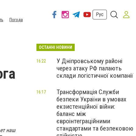
Рус
ть
Погода
ОСТАННІ НОВИНИ
У Дніпровському районі
16:22
через атаку РФ палають
ога
склади логістичної компанії
Трансформація Служби
16:17
безпеки України в умовах
екзистенційної війни:
баланс між
євроінтеграційними
стандартами та безпековою
ает наш
стійкістю