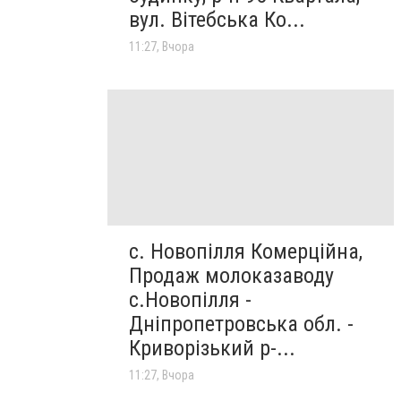
вул. Вітебська Ко...
11:27, Вчора
с. Новопілля Комерційна,
Продаж молоказаводу
с.Новопілля -
Дніпропетровська обл. -
Криворізький р-...
11:27, Вчора