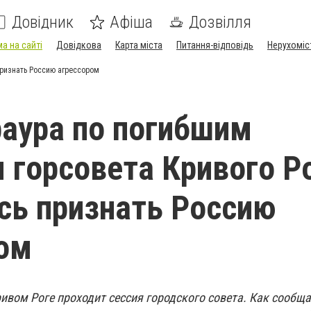
Довідник
Афіша
Дозвілля
а на сайті
Довідкова
Карта міста
Питання-відповідь
Нерухоміс
признать Россию агрессором
раура по погибшим
 горсовета Кривого Р
сь признать Россию
ом
ривом Роге проходит сессия городского совета. Как сообщ