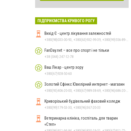
ПІДПРИЄМСТВА КРИВОГО РОГУ
Вихід Є - центр лікування залежностей
+380(98)033-00-93, +380(63)932-99-39, +380(99)556-89-68, +380(96)005-01-25
FanDay.net – все про спорт і не тільки
+38 (044) 247-12-78
Ваш Лікар - центр зору
+380(67)928-50-60
Золотий Сфінкс Ювелірний интернет - магазин
+380(93)406-20-00, +380(67)989-38-69, +380(96)686-20-00, +380(66)600-08-38
Криворізький будівельний фаховий коледж
+380(99)179-53-30, +380(96)367-20-33
Ветеринарна клініка, госпіталь для тварин
«Степ»
+380(96)911-94-94, +380(96)830-19-51, +380(67)911-72-72