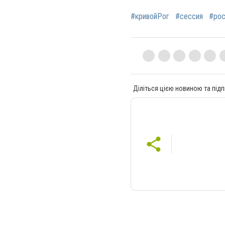
#кривойРог
#сессия
#рос
Діліться цією новиною та підп