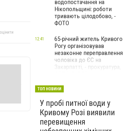
водопостачання на
Нікопольщині: роботи
тривають цілодобово, -
ФОТО
 оцінити
65-річний житель Кривого
12:41
Рогу організовував
незаконне переправлення
чоловіка до ЄС на
Закарпатті, - прокуратура,
ФОТО, ВІДЕО
Названо найпопулярніші
ТОП НОВИНИ
12:14
виші України у 2026 році: які
У пробі питної води у
університети очолили
рейтинг за кількістю
Кривому Розі виявили
поданих заяв
перевищення