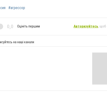
сия
#агрессор
0,0
Оцініть першим
Авторизуйтесь
, щоб
исуйтесь на наші канали