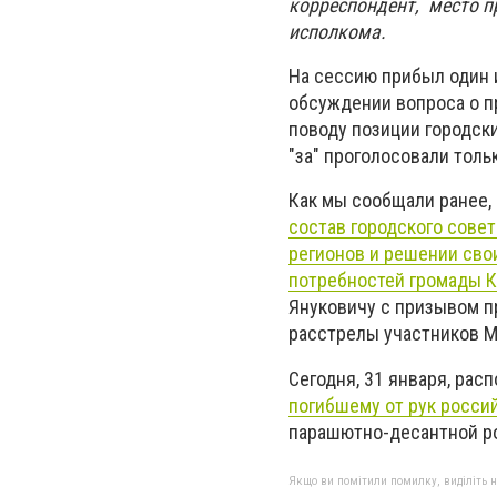
корреспондент, место п
исполкома.
На сессию прибыл один и
обсуждении вопроса о п
поводу позиции городски
"за" проголосовали толь
Как мы сообщали ранее, 
состав городского совет
регионов и решении сво
потребностей громады К
Януковичу с призывом п
расстрелы участников М
Сегодня, 31 января, ра
погибшему от рук росси
парашютно-десантной ро
Якщо ви помітили помилку, виділіть нео