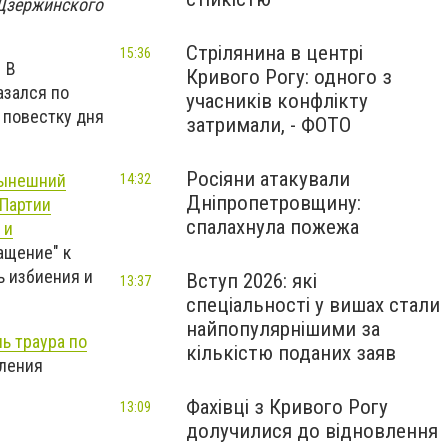
 Дзержинского
Стрілянина в центрі
15:36
 В
Кривого Рогу: одного з
азался по
учасників конфлікту
 повестку дня
затримали, - ФОТО
Росіяни атакували
нынешний
14:32
Дніпропетровщину:
 Партии
спалахнула пожежа
 и
ащение" к
ь избиения и
Вступ 2026: які
13:37
спеціальності у вишах стали
найпопулярнішими за
ь траура по
кількістю поданих заяв
ления
Фахівці з Кривого Рогу
13:09
долучилися до відновлення