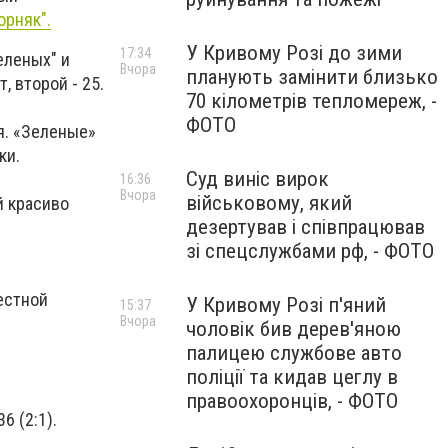
орняк".
У Кривому Розі до зими
17:34
еленых" и
Вчора
планують замінити близько
, второй - 25.
70 кілометрів тепломереж, -
ФОТО
я. «Зеленые»
ки.
Суд виніс вирок
16:36
Вчора
військовому, який
й красиво
дезертував і співпрацював
зі спецслужбами рф, - ФОТО
естной
У Кривому Розі п'яний
15:37
Вчора
чоловік бив дерев'яною
палицею службове авто
поліції та кидав цеглу в
правоохоронців, - ФОТО
6 (2:1).