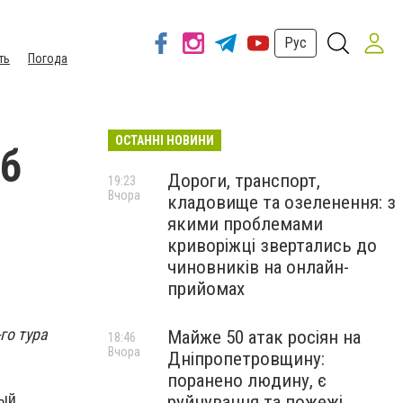
Рус
ть
Погода
ОСТАННІ НОВИНИ
уб
Дороги, транспорт,
19:23
Вчора
кладовище та озеленення: з
якими проблемами
криворіжці звертались до
чиновників на онлайн-
прийомах
го тура
Майже 50 атак росіян на
18:46
Вчора
Дніпропетровщину:
поранено людину, є
тый
руйнування та пожежі