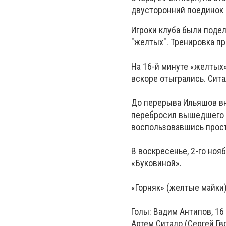
двусторонний поединок 
Игроки клуба были поде
"желтых". Тренировка пр
На 16-й минуте «желтых
вскоре отыгрались. Сита
До перерыва Ильяшов вн
перебросил вышедшего и
воспользовавшись прост
В воскресенье, 2-го ноя
«Буковиной».
«Горняк» (желтые майки) 
Голы: Вадим Антипов, 16 (
Артем Ситало (Сергей Гво