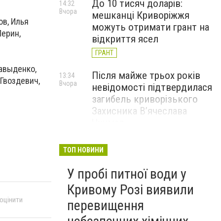
До 10 тисяч доларів:
14:32
Вчора
мешканці Криворіжжя
ов, Илья
можуть отримати грант на
Перин,
відкриття ясел
ГРАНТ
Давыденко,
Після майже трьох років
13:34
 Гвоздевич,
Вчора
невідомості підтвердилася
загибель криворізького
Захисника В’ячеслава
Чучмая
У Кривому Розі шукають
12:36
ТОП НОВИНИ
Вчора
орендаря для будівлі, яка
У пробі питної води у
знаходиться на балансі
театру ляльок: стартова
Кривому Розі виявили
ціна — 268 грн на місяць, -
 оцінити
перевищення
ФОТО