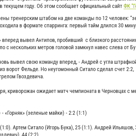
в текущем году. Об этом сообщает официальный сайт
ФК "Г
лены тренерским штабом на две команды по 12 человек: "з
оходила в формате спарринга: первый тайм длился 30 минут
» вперед вывел Антипов, пробивший с близкого расстояни
ло с нескольких метров головой замкнул навес слева от Бу
овь вывел свою команду вперед, - Андрей с угла штрафно
з ворот Фельде. Но неугомонный Ситало сделал счет 2:2,
релом Гвоздевича.
бря, криворожан ожидает матч чемпионата в Черновцах с м
- «Горняк» (зеленые майки) - 2:2 (1:1)
1:0). Артем Ситало (Игорь Бука), 25 (1:1). Андрей Ильяшов, 3
здевич), 44 (2:2).