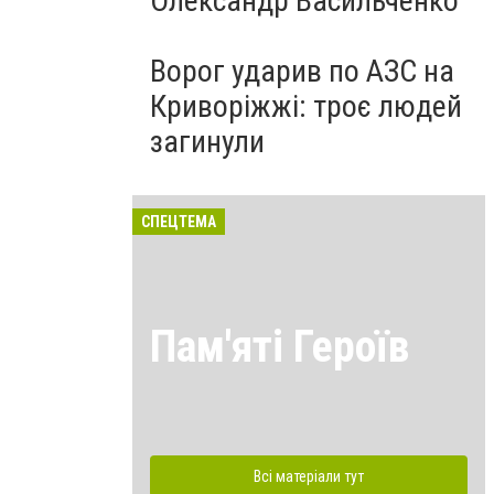
Олександр Васильченко
Ворог ударив по АЗС на
Криворіжжі: троє людей
загинули
СПЕЦТЕМА
Пам'яті Героїв
Всі матеріали тут