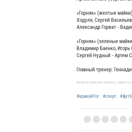
«Горняк» (желтые майки):
Ходуля, Сергей Васильев
Александр Горват - Вад
«Горняк» (зеленые майки
Владимир Баенко, Игорь 
Сергей Нудный - Артем С
Главный тренер: Геннади
Якщо ви помітили помилку, виділіть нео
#кривойРог
#спорт
#футб