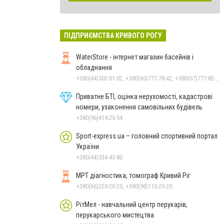
ПІДПРИЄМСТВА КРИВОГО РОГУ
WaterStore - інтернет магазин басейнів і
обладнання
+380(44)502-01-02, +380(66)777-78-42, +380(67)777-82-19, +380(67)890-80-80, +380(73)890-80-80, +380(44)502-01-03
Приватне БТІ, оцінка нерухомості, кадастрові
номери, узаконення самовільних будівель
+380(96)419-25-54
Sport-express.ua – головний спортивний портал
України
+380(44)534-43-80
МРТ діагностика, томограф Кривий Ріг
+380(66)220-20-20, +380(98)110-20-20
РітМел - навчальний центр перукарів,
перукарського мистецтва