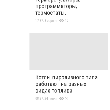
программаторы,
термостаты.
10
17:37, 3 серпня
Котлы пиролизного типа
работают на разных
видах топлива
56
08:27, 24 липня