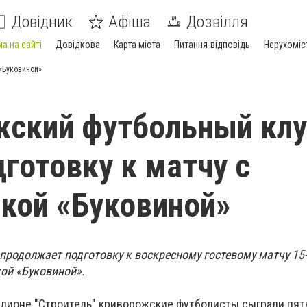
Довідник
Афіша
Дозвілля
а на сайті
Довідкова
Карта міста
Питання-відповідь
Нерухоміс
«Буковиной»
жский футбольный кл
дготовку к матчу с
кой «Буковиной»
продолжает подготовку к воскресному гостевому матчу 15-
кой «Буковиной».
стадионе "Строитель" криворожские футболисты сыграли пя