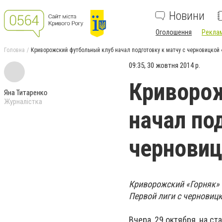
Новини
Оголошення
Реклам
Головна
Криворожский футбольный клуб начал подготовку к матчу с черновицкой 
09:35, 30 жовтня 2014 р.
Криворо
Яна Титаренко
Журналістка
начал по
черновиц
Криворожский «Горняк» 
Первой лиги с черновиц
Вчера, 29 октября, на 