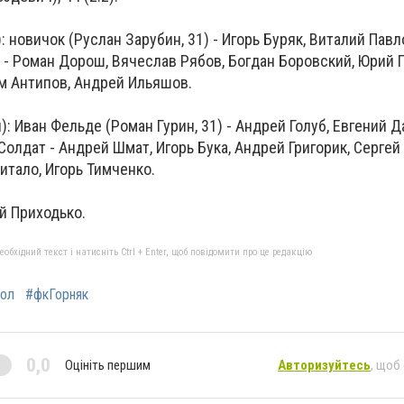
 новичок (Руслан Зарубин, 31) - Игорь Буряк, Виталий Павл
 - Роман Дорош, Вячеслав Рябов, Богдан Боровский, Юрий 
им Антипов, Андрей Ильяшов.
): Иван Фельде (Роман Гурин, 31) - Андрей Голуб, Евгений 
Солдат - Андрей Шмат, Игорь Бука, Андрей Григорик, Сергей
итало, Игорь Тимченко.
й Приходько.
бхідний текст і натисніть Ctrl + Enter, щоб повідомити про це редакцію
ол
#фкГорняк
0,0
Оцініть першим
Авторизуйтесь
, щоб