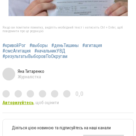
Якщо ви помітили помилку, виділіть необхідний текст і натисніть Ctrl + Enter, щоб
повідомити про це редакцію
#кривойРог
#выборы
#деньТишины
#агитация
#смсАгитация
#начальникУВД
#результатыВыборовПоОкругам
Яна Титаренко
Журналістка
0,0
Авторизуйтесь
, щоб оцінити
Діліться цією новиною та підписуйтесь на наші канали