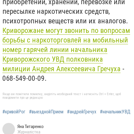
приобретении, хранении, перевозке или
пересылке наркотических средств,
психотропных веществ или их аналогов.
Криворожане могут звонить по вопросам
борьбы с наркоторговлей на мобильный
номер гарячей линии
начальника
Криворожского УВД полковника
милиции Андрея Алексеевича Гречуха
-
068-549-00-09.
Якщо ви помітили помилку, виділіть необхідний текст і натисніть Ctrl + Enter, щоб
повідомити про це редакцію
#кривойРог
#выезднойПрием
#андрейГречух
#начальникУВД
Яна Титаренко
Журналістка