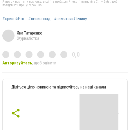
Якщо ви помітили помилку, виділіть необхідний текст і натисніть Ctrl + Enter, щоб
повідомити про це редакцію
#кривойРог
#ленинопад
#памятникЛенину
Яна Титаренко
Журналістка
0,0
Авторизуйтесь
, щоб оцінити
Діліться цією новиною та підписуйтесь на наші канали