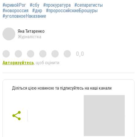
#кривойРог
#сбу
#прокуратура
#сепаратисты
#новороссия
#днр
#пророссийскиеБрошуры
#уголовноеНаказание
Яна Титаренко
Журналістка
0,0
Авторизуйтесь
, щоб оцінити
Діліться цією новиною та підписуйтесь на наші канали