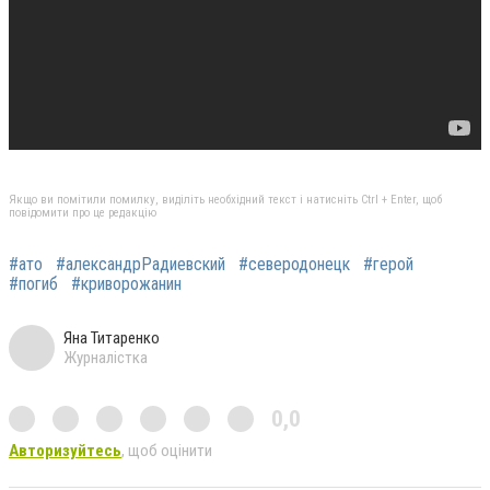
Якщо ви помітили помилку, виділіть необхідний текст і натисніть Ctrl + Enter, щоб
повідомити про це редакцію
#ато
#александрРадиевский
#северодонецк
#герой
#погиб
#криворожанин
Яна Титаренко
Журналістка
0,0
Авторизуйтесь
, щоб оцінити