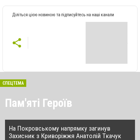
Діліться цією новиною та підписуйтесь на наші канали
СПЕЦТЕМА
Пам'яті Героїв
На Покровському напрямку загинув
Захисник з Криворіжжя Анатолій Ткачук