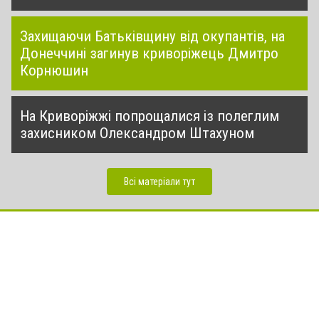
Захищаючи Батьківщину від окупантів, на
Донеччині загинув криворіжець Дмитро
Корнюшин
На Криворіжжі попрощалися із полеглим
захисником Олександром Штахуном
Всі матеріали тут