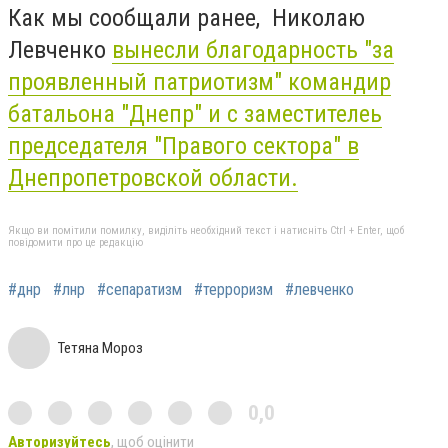
Как мы сообщали ранее, Николаю
Левченко
вынесли благодарность "за
проявленный патриотизм" командир
батальона "Днепр" и с заместителеь
председателя "Правого сектора" в
Днепропетровской области.
Якщо ви помітили помилку, виділіть необхідний текст і натисніть Ctrl + Enter, щоб
повідомити про це редакцію
#днр
#лнр
#сепаратизм
#терроризм
#левченко
Тетяна Мороз
0,0
Авторизуйтесь
, щоб оцінити