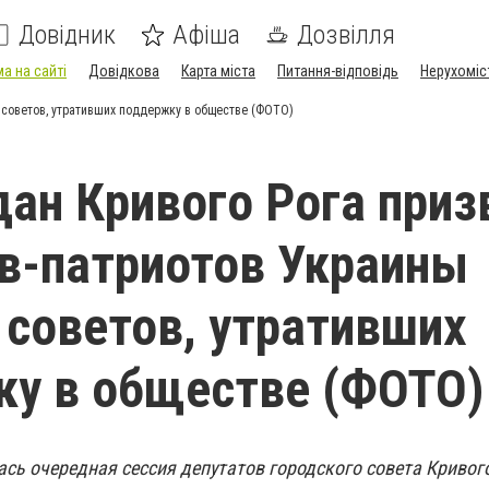
Довідник
Афіша
Дозвілля
а на сайті
Довідкова
Карта міста
Питання-відповідь
Нерухоміс
 советов, утративших поддержку в обществе (ФОТО)
ан Кривого Рога приз
в-патриотов Украины
 советов, утративших
у в обществе (ФОТО)
ась очередная сессия депутатов городского совета Кривого