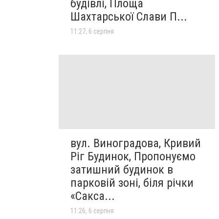
будівлі, Площа
Шахтарської Слави П...
11:27, 6 серпня
вул. Виноградова, Кривий
Ріг Будинок, Пропонуємо
затишний будинок в
парковій зоні, біля річки
«Сакса...
11:26, 6 серпня