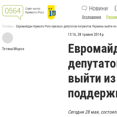
Новини
Оголошення
Реклам
Головна
Евромайдан Кривого Рога призвал депутатов-патриотов Украины выйти из
13:16, 28 травня 2014 р.
Евромайд
Тетяна Мороз
депутато
выйти из
поддержк
Сегодня 28 мая, состоял