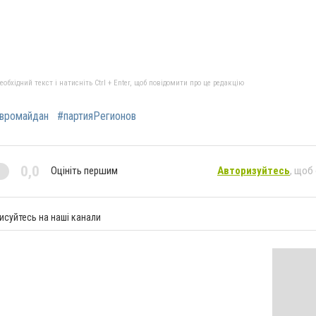
бхідний текст і натисніть Ctrl + Enter, щоб повідомити про це редакцію
вромайдан
#партияРегионов
0,0
Оцініть першим
Авторизуйтесь
, щоб
исуйтесь на наші канали