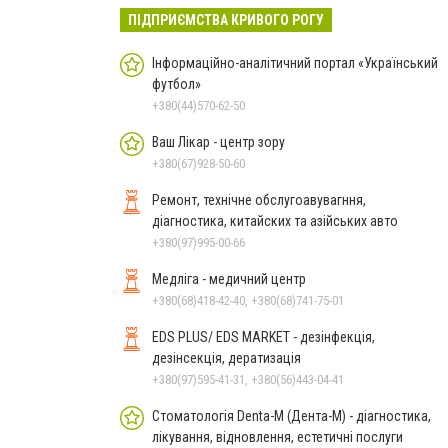
ПІДПРИЄМСТВА КРИВОГО РОГУ
Інформаційно-аналітичний портал «Український
футбол»
+380(44)570-62-50
Ваш Лікар - центр зору
+380(67)928-50-60
Ремонт, технічне обслугоавувагння,
діагностика, китайских та азійських авто
+380(97)995-00-66
Медліга - медичний центр
+380(68)418-42-40, +380(68)741-75-01
EDS PLUS/ EDS MARKET - дезінфекція,
дезінсекція, дератизація
+380(97)595-41-31, +380(56)443-04-41
Стоматологія Denta-M (Дента-М) - діагностика,
лікування, відновлення, естетичні послуги