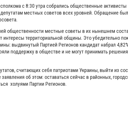
исполкома с 8:30 утра собрались общественные активисты 
депутатам местных советов всех уровней. Обращение бы
рсовета.
лей общественности местные советы в их нынешнем соста
 интересы территориальной общины. Это убедительно по
ины: выдвинутый Партией Регионов кандидат набрал 4,82
еряли поддержку в обществе и не могут принимать решения
утатов, считающих себя патриотами Украины, выйти из со
 заявления об этом: оставаться сейчас в районных, городс
ться холуями Партии Регионов.