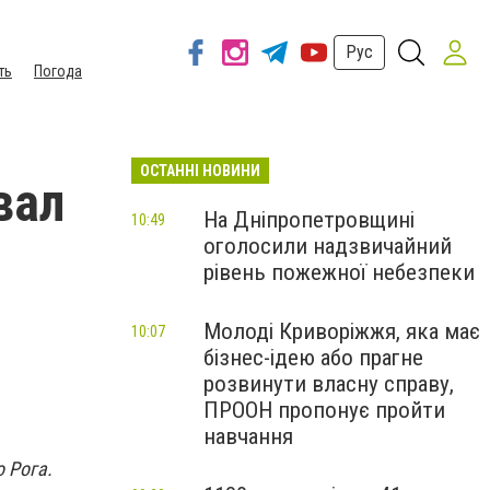
Рус
ть
Погода
ОСТАННІ НОВИНИ
вал
На Дніпропетровщині
10:49
оголосили надзвичайний
рівень пожежної небезпеки
Молоді Криворіжжя, яка має
10:07
бізнес-ідею або прагне
розвинути власну справу,
ПРООН пропонує пройти
навчання
 Рога.