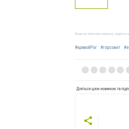
Якщо ви помітили помилку, виділіть нео
#кривойРог
#горсовет
#е
Діліться цією новиною та підп