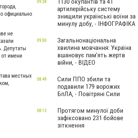
1130 окупантів та 41
09:28
города,
артилерійську систему
ло официально
знищили українські воїни за
минулу добу, - ІНФОГРАФІКА
ве не
Загальнонаціональна
казали
09:00
хвилина мовчання: Україна
%. Депутаты
вшановує пам’ять жертв
 от имени
війни, - ВІДЕО
става местных
Сили ППО збили та
08:49
ком,
подавили 179 ворожих
БпЛА, - Повітряні Сили
Протягом минулої доби
08:13
зафіксовано 231 бойове
зіткнення